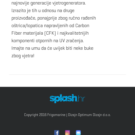
najnovije generacije vjetrogeneratora.
Izrazito je tih u odnosu na druge
proizvođače, ponajprije zbog ručno rađenih
oštrica/lopatica napravljenih od Carbon
Fiber materijala (CFK) i najkvalitetnijih
komponenti otpornih na UV zračenja.
Imajte na umu da će uvijek biti neke buke
zbog vjetra!
Copyright 2016 Frigomarine | Dizajn
Optimum Dizajn d.o.o.