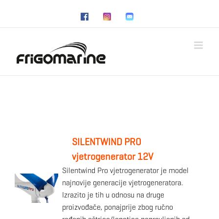
Skip
to
content
SILENTWIND PRO
vjetrogenerator 12V
Silentwind Pro vjetrogenerator je model
najnovije generacije vjetrogeneratora.
Izrazito je tih u odnosu na druge
proizvođače, ponajprije zbog ručno