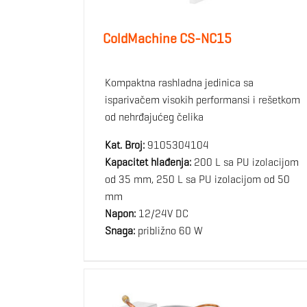
ColdMachine CS-NC15
Kompaktna rashladna jedinica sa
isparivačem visokih performansi i rešetkom
od nehrđajućeg čelika
Kat. Broj:
9105304104
Kapacitet hlađenja:
200 L sa PU izolacijom
od 35 mm, 250 L sa PU izolacijom od 50
mm
Napon:
12/24V DC
Snaga:
približno 60 W