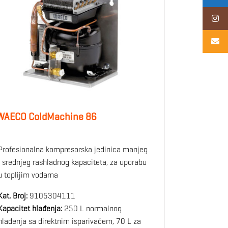
WAECO ColdMachine 86
Profesionalna kompresorska jedinica manjeg
i srednjeg rashladnog kapaciteta, za uporabu
u toplijim vodama
Kat. Broj:
9105304111
Kapacitet hlađenja:
250 L normalnog
hlađenja sa direktnim isparivačem, 70 L za