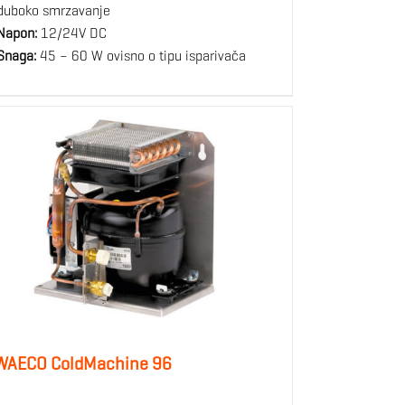
duboko smrzavanje
Napon:
12/24V DC
Snaga:
45 – 60 W ovisno o tipu isparivača
WAECO ColdMachine 96