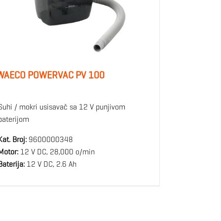
WAECO POWERVAC PV 100
Suhi / mokri usisavač sa 12 V punjivom
baterijom
Kat. Broj:
9600000348
Motor:
12 V DC, 28,000 o/min
Baterija:
12 V DC, 2.6 Ah