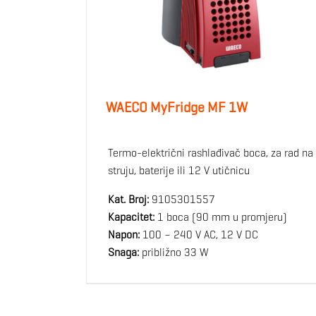
WAECO MyFridge MF 1W
Termo-električni rashlađivač boca, za rad na
struju, baterije ili 12 V utičnicu
Kat. Broj:
9105301557
Kapacitet:
1 boca (90 mm u promjeru)
Napon:
100 – 240 V AC, 12 V DC
Snaga:
približno 33 W