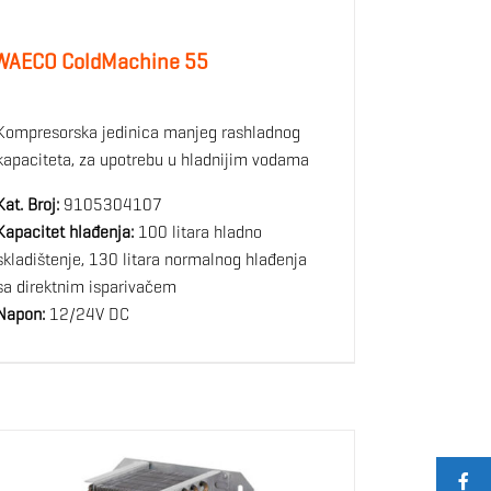
WAECO ColdMachine 55
Kompresorska jedinica manjeg rashladnog
kapaciteta, za upotrebu u hladnijim vodama
Kat. Broj:
9105304107
Kapacitet hlađenja:
100 litara hladno
skladištenje, 130 litara normalnog hlađenja
sa direktnim isparivačem
Napon:
12/24V DC