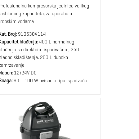
Profesionalna kompresorska jedinica velikog
rashladnog kapaciteta, za uporabu u
tropskim vodama
Kat. Broj:
9105304114
Kapacitet hlađenja:
400 L normalnog
hlađenja sa direktnim isparivačem, 250 L
hladno skladištenje, 200 L duboko
zamrzavanje
Napon:
12/24V DC
Snaga:
60 – 100 W ovisno o tipu isparivača