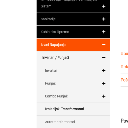
Sistemi
Sanitarije
Kuhinjska Oprema
Izvori Napajanja
Upu
Inverteri / Punjači
Deta
Inverteri
Poša
Punjači
Combo Punjači
Izolacijski Transformatori
Pov
Autotransformatori