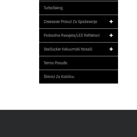
TurboSwing
Crewsaver Prsluci Za Spašavanje
Podvodna Rasvjeta/LED Reflektori
SeaSucker Vakuumski Nosači
Termo Posuđe
Štitnici Za Kobilicu