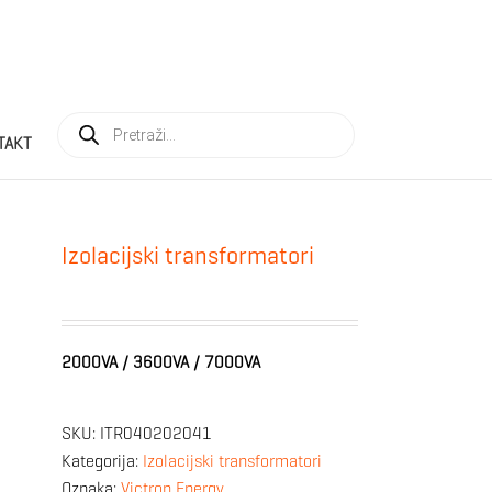
Products
search
TAKT
Izolacijski transformatori
2000VA / 3600VA / 7000VA
SKU:
ITR040202041
Kategorija:
Izolacijski transformatori
Oznaka:
Victron Energy