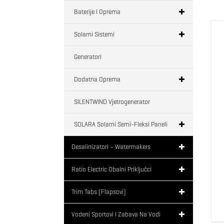
Baterije I Oprema
Solarni Sistemi
Generatori
Dodatna Oprema
SILENTWIND Vjetrogenerator
SOLARA Solarni Semi-Fleksi Paneli
Desalinizatori – Watermakers
Ratio Electric Obalni Priključci
Trim Tabs (flapsovi)
Vodeni Sportovi I Zabava Na Vodi