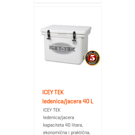
zasuni poklopca izrađeni su od fleksibilnog,
termoplastičnog rastezljivog materijala
sve veće Icey-Tek ledenice imaju plastificirane
konop-ručke za lakše nošenje
ledenice imaju inovativan komercijalan potporanj
koji štiti dno ledenice kao i površinu na kojoj se
nalaze
dolaze s dva čepa za odvod
nehrđajuće, otporne na kemijske utjecaje i UV
zračenje
debljina od 35 mm bočnih stranica, poda i poklopca,
osigurat će bloku leda postojanost i do 10 dana
ICEY TEK
ledenice možete hladiti koristeći led, zamrznute gel
uloške i zamjenske proizvode za led (Techni-Ice
ledenica/jacera 40 L
vrećice)
ICEY TEK
ledenica/jacera
* Kao dodatna oprema dostupni su po mjeri izrađeni
kapaciteta 40 litara,
jastuci za sjedenje koji vašu ledenicu pretvaraju u udobnu
ekonomična i praktična,