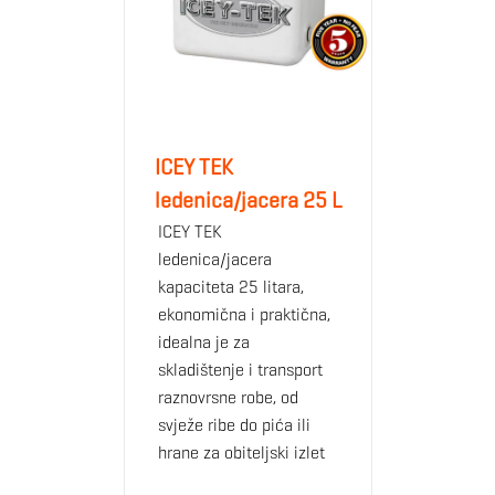
ubrizgane pod visokim pritiskom u sve zidne šupljine kao i
u poklopac ledenice. Sve Icey-Tek ledenice imaju čvrste,
samo-zaustavljajuće šarke poklopca koje sprječavaju
oštećenja prilikom otvaranja/zatvaranja ledenice.
ICEY TEK
ledenica/jacera 25 L
3
2
1
ICEY TEK
ledenica/jacera
kapaciteta 25 litara,
ekonomična i praktična,
6
idealna je za
5
skladištenje i transport
4
raznovrsne robe, od
svježe ribe do pića ili
Brzi pogled na karakteristike
hrane za obiteljski izlet