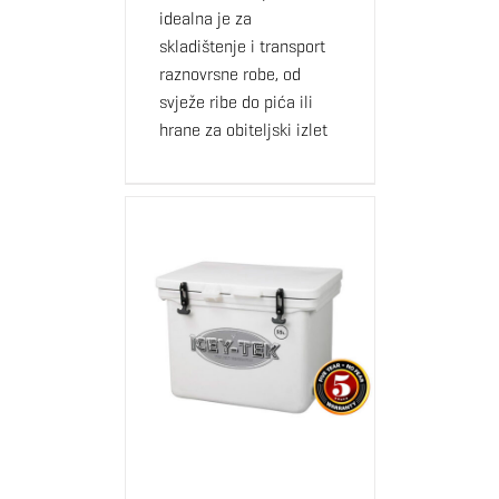
sjedalicu, savršeno dodatno sjedeće mjesto u šatoru,
idealna je za
brodu, vrtu i na pikniku.
skladištenje i transport
raznovrsne robe, od
svježe ribe do pića ili
Savjeti za korištenje
hrane za obiteljski izlet
Kada god je to moguće, pohranite ledenicu na hladno
mjesto, izvan dohvata direktne sunčeve svijetlosti.
Jedan od važnih faktora je i temperatura leda, što je
niža, led će duže trajati. Isto vrijedi i za sadržaj (piće,
namirnice), kojim punimo ledenicu – ako ranije što
bolje ohladimo sadržaj, manje energije će biti
utrošeno na održavanje temperature istog sadržaja.
Također, preporučujemo napuniti ledenicu sa što više
leda, kako bi udio zraka u ledenici bio što manji. Veći
volumen zraka vodi ka bržem topljenju samog leda
(vreća leda će se brže otopiti u većoj ledenici nego u
manjoj). Ukoliko je problem težina, umjesto leda