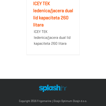
ICEY TEK
ledenica/jacera dual
lid kapaciteta 260
litara
ICEY TEK
ledenica/jacera dual lid
kapaciteta 260 litara
Copyright 2016 Frigomarine | Dizajn
Optimum Dizajn d.o.o.