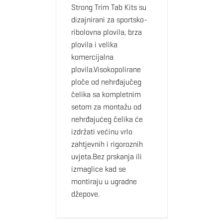
Strong Trim Tab Kits su
dizajnirani za sportsko-
ribolovna plovila, brza
plovila i velika
komercijalna
plovila.Visokopolirane
ploče od nehrđajučeg
čelika sa kompletnim
setom za montažu od
nehrđajućeg čelika će
izdržati većinu vrlo
zahtjevnih i rigoroznih
uvjeta.Bez prskanja ili
izmaglice kad se
montiraju u ugradne
džepove.