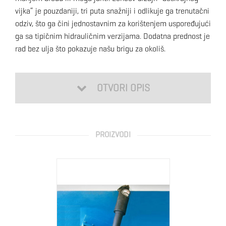
vijka” je pouzdaniji, tri puta snažniji i odlikuje ga trenutačni
odziv, što ga čini jednostavnim za korištenjem uspoređujući
ga sa tipičnim hidrauličnim verzijama. Dodatna prednost je
rad bez ulja što pokazuje našu brigu za okoliš.
OTVORI OPIS
Tvornica
LENCO
PROIZVODI
MARINE
Ovdje u
Lenco
Marine,
„Činimo
najbolje
brodove