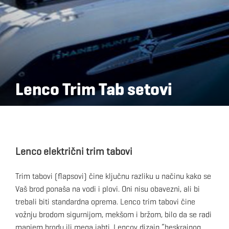
Lenco Trim Tab setovi
Lenco električni trim tabovi
Trim tabovi (flapsovi) čine ključnu razliku u načinu kako se
Vaš brod ponaša na vodi i plovi. Oni nisu obavezni, ali bi
trebali biti standardna oprema. Lenco trim tabovi čine
vožnju brodom sigurnijom, mekšom i bržom, bilo da se radi
manjem brodu ili mega jahti. Lencov dizajn “beskrajnog