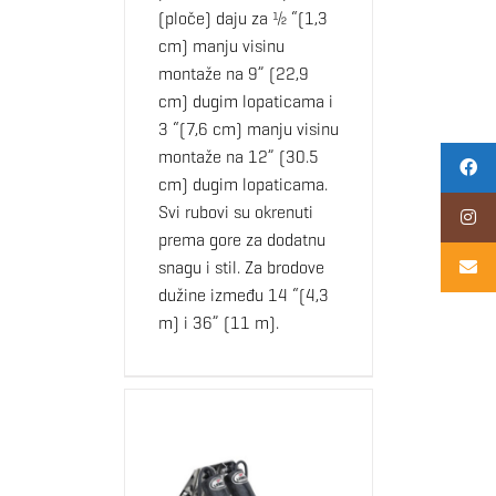
(ploče) daju za ½ “(1,3
cm) manju visinu
montaže na 9” (22,9
cm) dugim lopaticama i
3 “(7,6 cm) manju visinu
montaže na 12” (30.5
cm) dugim lopaticama.
Svi rubovi su okrenuti
prema gore za dodatnu
snagu i stil. Za brodove
dužine između 14 “(4,3
m) i 36” (11 m).