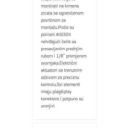
montirati na krmena
zrcala sa ograničenom
površinom za
montažu.Ploče su
polirani AISI304
nehrđajuči čelik sa
presavijenim prednjim
rubom i 1/8“ promjerom
svornjaka.Električni
aktuatori sa trenutnim
odzivom za preciznu
kontrolu.Svi elementi
imaju plag&play
konektore i potpuno su
uronjivi.