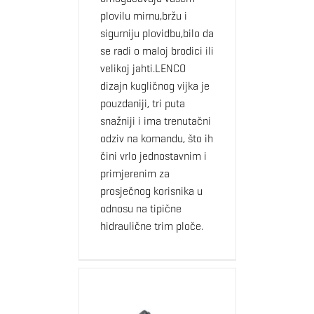
plovilu mirnu,bržu i
sigurniju plovidbu,bilo da
se radi o maloj brodici ili
velikoj jahti.LENCO
dizajn kugličnog vijka je
pouzdaniji, tri puta
snažniji i ima trenutačni
odziv na komandu, što ih
čini vrlo jednostavnim i
primjerenim za
prosječnog korisnika u
odnosu na tipične
hidraulične trim ploče.