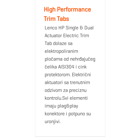
High Performance
Trim Tabs
Lenco HP Single & Dual
Actuator Electric Trim
Tab dolaze sa
elektropoliranim
pločama od nehrđajučeg
čelika AISI304 i cink
protektorom. Električni
aktuatori sa trenutnim
odzivom za preciznu
kontrolu.Svi elementi
imaju plag&play
konektore i potpuno su
uronjivi.