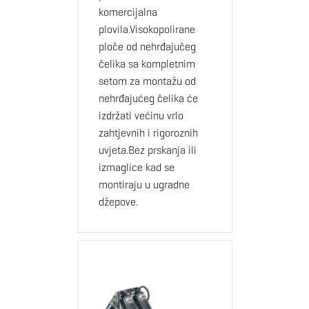
komercijalna
plovila.Visokopolirane
ploče od nehrđajučeg
čelika sa kompletnim
setom za montažu od
nehrđajućeg čelika će
izdržati većinu vrlo
zahtjevnih i rigoroznih
uvjeta.Bez prskanja ili
izmaglice kad se
montiraju u ugradne
džepove.