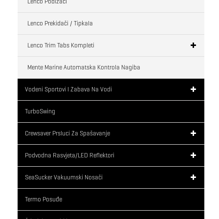
Lenco Podizači
Lenco Prekidači / Tipkala
Lenco Trim Tabs Kompleti
Mente Marine Automatska Kontrola Nagiba
Vodeni Sportovi I Zabava Na Vodi
TurboSwing
Crewsaver Prsluci Za Spašavanje
Podvodna Rasvjeta/LED Reflektori
SeaSucker Vakuumski Nosači
Termo Posuđe