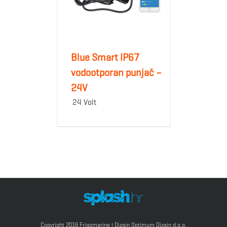
Blue Smart IP67
vodootporan punjač –
24V
24 Volt
Copyright 2016 Frigomarine | Dizajn
Optimum Dizajn d.o.o.