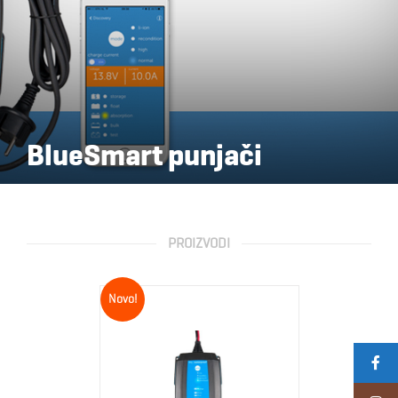
BlueSmart punjači
PROIZVODI
Novo!