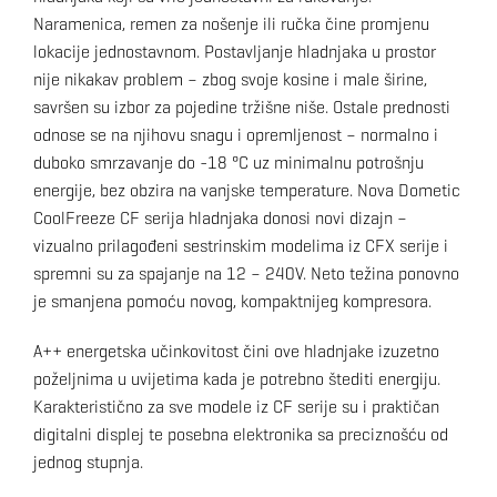
Naramenica, remen za nošenje ili ručka čine promjenu
lokacije jednostavnom. Postavljanje hladnjaka u prostor
nije nikakav problem – zbog svoje kosine i male širine,
savršen su izbor za pojedine tržišne niše. Ostale prednosti
odnose se na njihovu snagu i opremljenost – normalno i
duboko smrzavanje do -18 °C uz minimalnu potrošnju
energije, bez obzira na vanjske temperature. Nova Dometic
CoolFreeze CF serija hladnjaka donosi novi dizajn –
vizualno prilagođeni sestrinskim modelima iz CFX serije i
spremni su za spajanje na 12 – 240V. Neto težina ponovno
je smanjena pomoću novog, kompaktnijeg kompresora.
A++ energetska učinkovitost čini ove hladnjake izuzetno
poželjnima u uvijetima kada je potrebno štediti energiju.
Karakteristično za sve modele iz CF serije su i praktičan
digitalni displej te posebna elektronika sa preciznošću od
jednog stupnja.