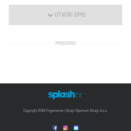
OTVORI OPIS
Značajke i funkcije:
PROIZVODI
Izuzetno kompaktan dizajn
Novi kompresor za još manju težinu hladnjaka
Hlađenje i duboko zamrzavanje
Posebna elektronika s prikazom temperature
3 razine nadzora baterije
Unutarnja LED rasvjeta
Digitalni displej
DC/AC (12/230V)
Copyright 2016 Frigomarine | Dizajn
Optimum Dizajn d.o.o.