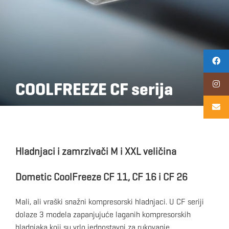
COOLFREEZE CF serija
Hladnjaci i zamrzivači M i XXL veličina
Dometic CoolFreeze CF 11, CF 16 i CF 26
Mali, ali vraški snažni kompresorski hladnjaci. U CF seriji
dolaze 3 modela zapanjujuće laganih kompresorskih
hladnjaka koji su vrlo jednostavni za rukovanje.