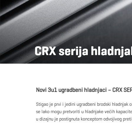
CRX serija hladnj
Novi 3u1 ugradbeni hladnjaci – CRX SE
Stigao je prvi i jedini ugradbeni brodski hladnj
se lako mogu pretvoriti u hladnjake većih kapacite
u dizajnu je postignuta konceptom odvojivog preti