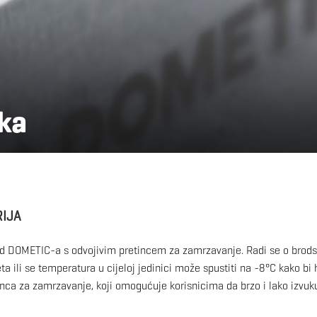
aka
RIJA
ak od DOMETIC-a s odvojivim pretincem za zamrzavanje. Radi se o bro
ta ili se temperatura u cijeloj jedinici može spustiti na -8°C kako bi
nca za zamrzavanje, koji omogućuje korisnicima da brzo i lako izvuku