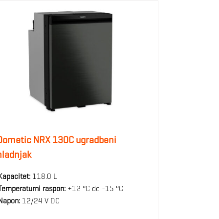
Dometic NRX 130C ugradbeni
hladnjak
Kapacitet:
118.0 L
Temperaturni raspon:
+12 °C do -15 °C
Napon:
12/24 V DC