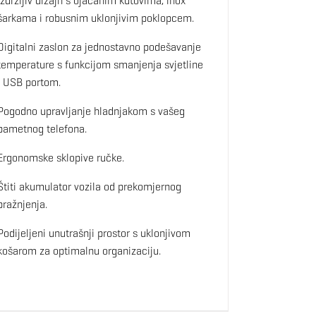
Izdržljiv dizajn s ojačanim kutovima, inox
šarkama i robusnim uklonjivim poklopcem.
Digitalni zaslon za jednostavno podešavanje
temperature s funkcijom smanjenja svjetline
i USB portom.
Pogodno upravljanje hladnjakom s vašeg
pametnog telefona.
Ergonomske sklopive ručke.
Štiti akumulator vozila od prekomjernog
pražnjenja.
Podijeljeni unutrašnji prostor s uklonjivom
košarom za optimalnu organizaciju.