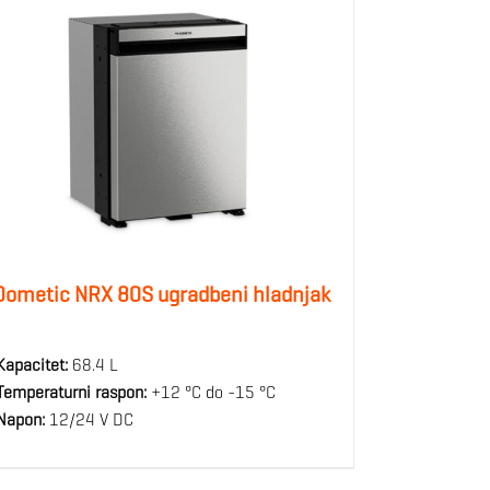
Dometic NRX 80S ugradbeni hladnjak
Kapacitet:
68.4 L
Temperaturni raspon:
+12 °C do -15 °C
Napon:
12/24 V DC