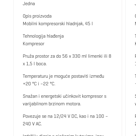
Jedna
Opis proizvoda
Mobilni kompresorski hladnjak, 45 l
Tehnologija hlađenja
Kompresor
Pruža prostor za do 56 x 330 ml limenki ili 8
x 1,5 l boca.
Temperaturu je moguće postaviti između
+20 °C i –22 °C.
Snažan i energetski učinkovit kompresor s
varijabilnom brzinom motora.
Povezuje se na 12/24 V DC, kao i na 100 –
240 V AC.