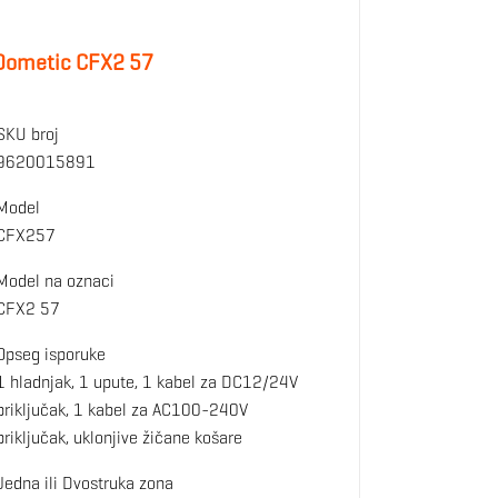
Dometic CFX2 57
SKU broj
9620015891
Model
CFX257
Model na oznaci
CFX2 57
Opseg isporuke
1 hladnjak, 1 upute, 1 kabel za DC12/24V
priključak, 1 kabel za AC100-240V
priključak, uklonjive žičane košare
Jedna ili Dvostruka zona