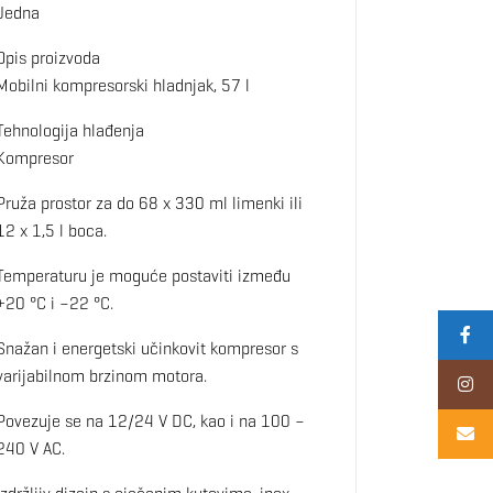
Jedna
Opis proizvoda
Mobilni kompresorski hladnjak, 57 l
Tehnologija hlađenja
Kompresor
Pruža prostor za do 68 x 330 ml limenki ili
12 x 1,5 l boca.
Temperaturu je moguće postaviti između
+20 °C i –22 °C.
Snažan i energetski učinkovit kompresor s
varijabilnom brzinom motora.
Povezuje se na 12/24 V DC, kao i na 100 –
240 V AC.