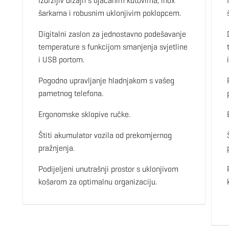
Izdržljiv dizajn s ojačanim kutovima, inox
šarkama i robusnim uklonjivim poklopcem.
Digitalni zaslon za jednostavno podešavanje
temperature s funkcijom smanjenja svjetline
i USB portom.
Pogodno upravljanje hladnjakom s vašeg
pametnog telefona.
Ergonomske sklopive ručke.
Štiti akumulator vozila od prekomjernog
pražnjenja.
Podijeljeni unutrašnji prostor s uklonjivom
košarom za optimalnu organizaciju.