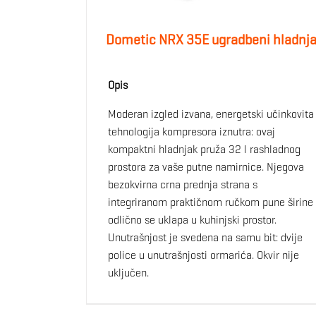
Dometic NRX 35E ugradbeni hladnj
Opis
Moderan izgled izvana, energetski učinkovita
tehnologija kompresora iznutra: ovaj
kompaktni hladnjak pruža 32 l rashladnog
prostora za vaše putne namirnice. Njegova
bezokvirna crna prednja strana s
integriranom praktičnom ručkom pune širine
odlično se uklapa u kuhinjski prostor.
Unutrašnjost je svedena na samu bit: dvije
police u unutrašnjosti ormarića. Okvir nije
uključen.