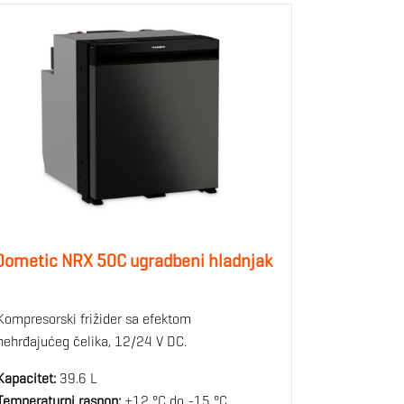
Dometic NRX 50C ugradbeni hladnjak
Kompresorski frižider sa efektom
nehrđajućeg čelika, 12/24 V DC.
Kapacitet:
39.6 L
Temperaturni raspon:
+12 °C do -15 °C