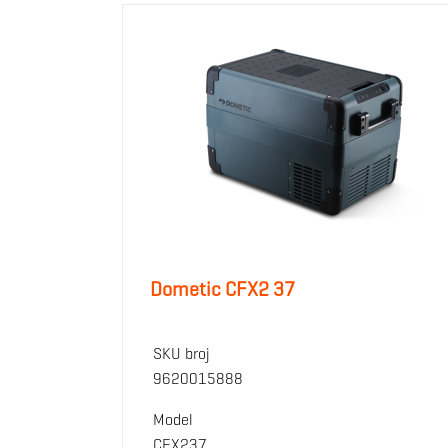
Dometic CFX2 37
SKU broj
9620015888
Model
CFX237