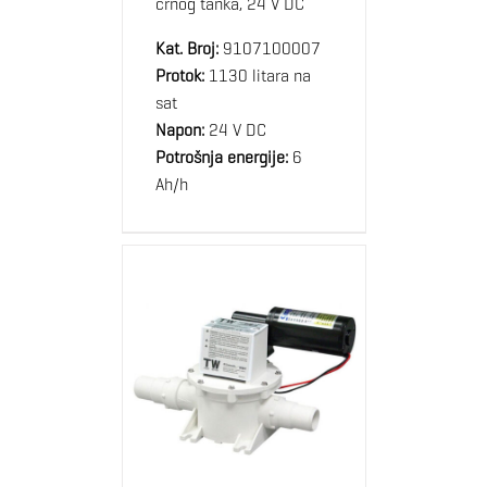
crnog tanka, 24 V DC
Kat. Broj:
9107100007
Protok:
1130 litara na
sat
Napon:
24 V DC
Potrošnja energije:
6
Ah/h