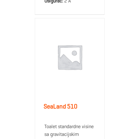
Osigurač:
2 A
SeaLand 510
Toalet standardne visine
sa gravitacijskim