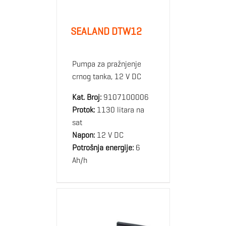
SEALAND DTW12
Pumpa za pražnjenje
crnog tanka, 12 V DC
Kat. Broj:
9107100006
Protok:
1130 litara na
sat
Napon:
12 V DC
Potrošnja energije:
6
Ah/h