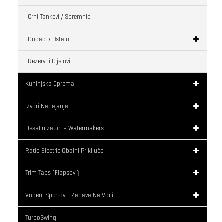
Crni Tankovi / Spremnici
Dodaci / Ostalo
Rezervni Dijelovi
Kuhinjska Oprema
Izvori Napajanja
Desalinizatori – Watermakers
Ratio Electric Obalni Priključci
Trim Tabs (flapsovi)
Vodeni Sportovi I Zabava Na Vodi
TurboSwing