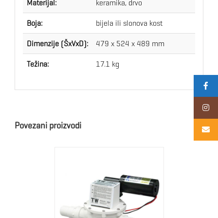
Materijal:
keramika, drvo
Boja:
bijela ili slonova kost
Dimenzije (ŠxVxD):
479 x 524 x 489 mm
Težina:
17.1 kg
Povezani proizvodi