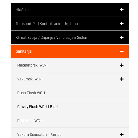
Hlađenje
Transport Pod Kontroliranim Uvjetima
Klimatizacija / Grijanje / Ventilacijski Sistemi
Sanitarije
Maceratorski WC-I
Vakumski WC-I
Rush Flash WC-I
Gravity Flush WC-I I Bidei
Prijenosni WC-I
Vakum Generatori I Pumpe