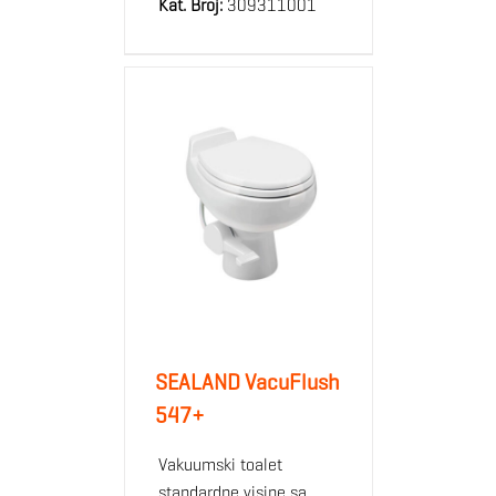
Kat. Broj:
309311001
SEALAND VacuFlush
547+
Vakuumski toalet
standardne visine sa