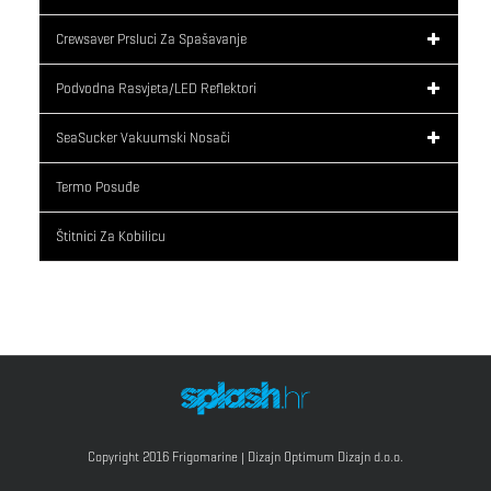
Crewsaver Prsluci Za Spašavanje
Podvodna Rasvjeta/LED Reflektori
SeaSucker Vakuumski Nosači
Termo Posuđe
Štitnici Za Kobilicu
Copyright 2016 Frigomarine | Dizajn
Optimum Dizajn d.o.o.