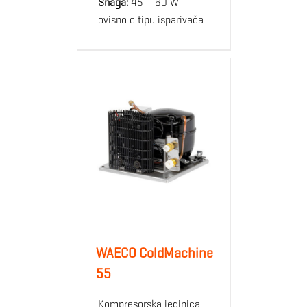
Snaga:
45 – 60 W
ovisno o tipu isparivača
WAECO ColdMachine
55
Kompresorska jedinica