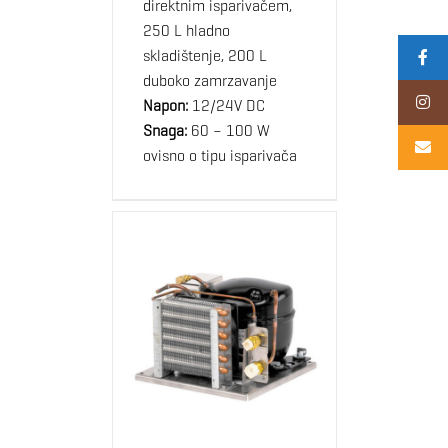
direktnim isparivačem,
250 L hladno
skladištenje, 200 L
duboko zamrzavanje
Napon:
12/24V DC
Snaga:
60 – 100 W
ovisno o tipu isparivača