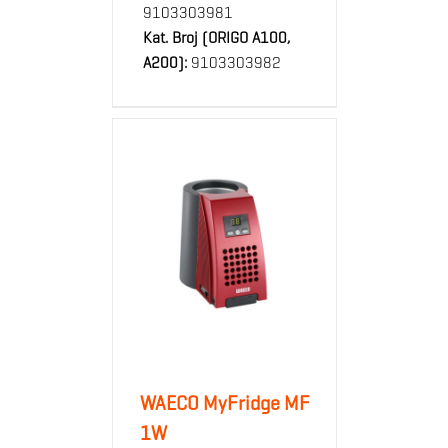
9103303981
Kat. Broj (ORIGO A100,
A200):
9103303982
WAECO MyFridge MF
1W