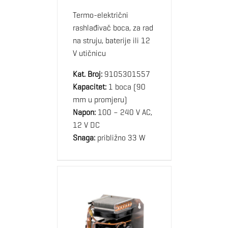
Termo-električni
rashlađivač boca, za rad
na struju, baterije ili 12
V utičnicu
Kat. Broj:
9105301557
Kapacitet:
1 boca (90
mm u promjeru)
Napon:
100 – 240 V AC,
12 V DC
Snaga:
približno 33 W