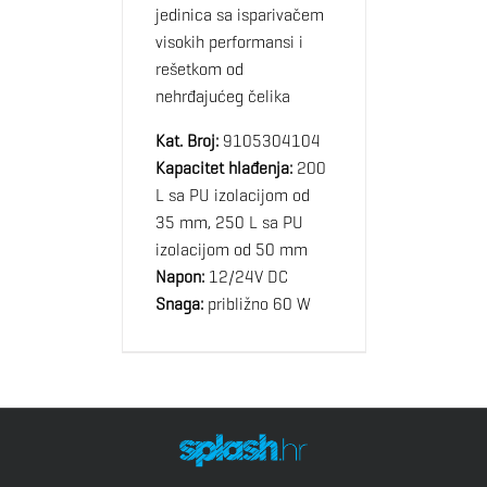
jedinica sa isparivačem
visokih performansi i
rešetkom od
nehrđajućeg čelika
Kat. Broj:
9105304104
Kapacitet hlađenja:
200
L sa PU izolacijom od
35 mm, 250 L sa PU
izolacijom od 50 mm
Napon:
12/24V DC
Snaga:
približno 60 W