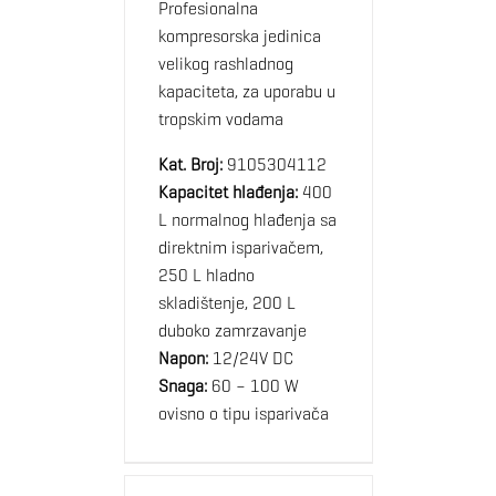
Profesionalna
kompresorska jedinica
velikog rashladnog
kapaciteta, za uporabu u
tropskim vodama
Kat. Broj:
9105304112
Kapacitet hlađenja:
400
L normalnog hlađenja sa
direktnim isparivačem,
250 L hladno
skladištenje, 200 L
duboko zamrzavanje
Napon:
12/24V DC
Snaga:
60 – 100 W
ovisno o tipu isparivača