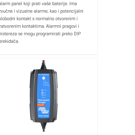
alarm panel koji prati vaše baterije. Ima
zvučne i vizualne alarme, kao i potencijalni
slobodni kontakt s normalno otvorenim i
zatvorenim kontaktima. Alarmni pragovi i
histereza se mogu programirati preko DIP
prekidača.