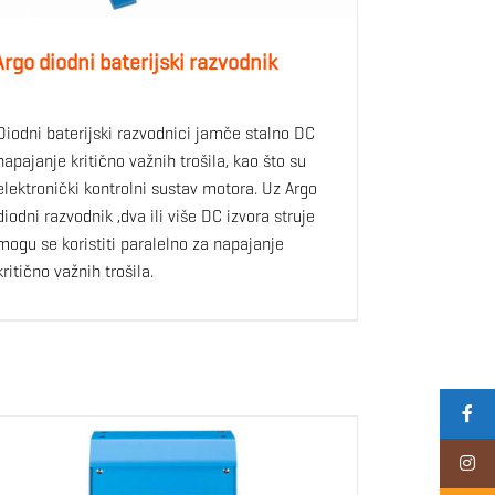
Argo diodni baterijski razvodnik
Diodni baterijski razvodnici jamče stalno DC
napajanje kritično važnih trošila, kao što su
elektronički kontrolni sustav motora. Uz Argo
diodni razvodnik ,dva ili više DC izvora struje
mogu se koristiti paralelno za napajanje
kritično važnih trošila.