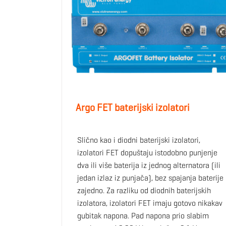
Argo FET baterijski izolatori
Slično kao i diodni baterijski izolatori,
izolatori FET dopuštaju istodobno punjenje
dva ili više baterija iz jednog alternatora (ili
jedan izlaz iz punjača), bez spajanja baterije
zajedno. Za razliku od diodnih baterijskih
izolatora, izolatori FET imaju gotovo nikakav
gubitak napona. Pad napona prio slabim