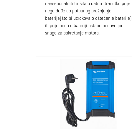
neesencijalnih trošila u datom trenutku prije
nego dođe do potpunog pražnjenja
baterije(što bi uzrokovalo oštećenje baterije)
ili prije nego u bateriji ostane nedovoljno
snage za pokretanje motora.