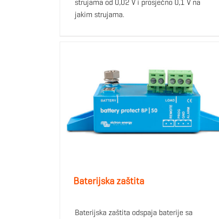
strujama od 0,02 V i prosječno 0,1 V na
jakim strujama.
Baterijska zaštita
Baterijska zaštita odspaja baterije sa