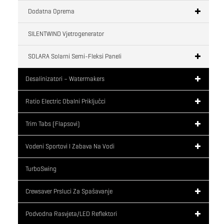
Dodatna Oprema
SILENTWIND Vjetrogenerator
SOLARA Solarni Semi-Fleksi Paneli
Desalinizatori – Watermakers
Ratio Electric Obalni Priključci
Trim Tabs (flapsovi)
Vodeni Sportovi I Zabava Na Vodi
TurboSwing
Crewsaver Prsluci Za Spašavanje
Podvodna Rasvjeta/LED Reflektori