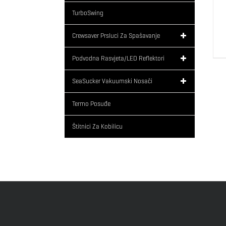
TurboSwing
Crewsaver Prsluci Za Spašavanje
Podvodna Rasvjeta/LED Reflektori
SeaSucker Vakuumski Nosači
Termo Posuđe
Štitnici Za Kobilicu