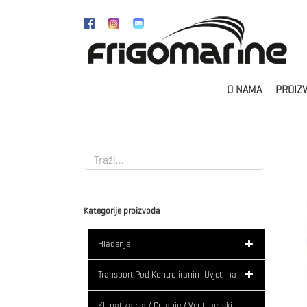
Skip
to
content
O NAMA
PROIZ
Kategorije proizvoda
Hlađenje
Transport Pod Kontroliranim Uvjetima
Klimatizacija / Grijanje / Ventilacijski