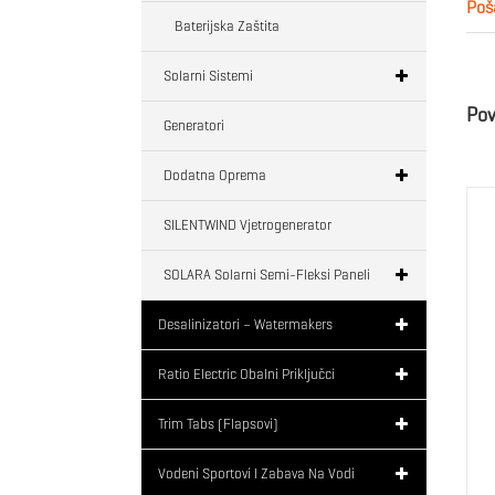
Poša
Baterijska Zaštita
Solarni Sistemi
Pov
Generatori
Dodatna Oprema
SILENTWIND Vjetrogenerator
SOLARA Solarni Semi-Fleksi Paneli
Desalinizatori – Watermakers
Ratio Electric Obalni Priključci
Trim Tabs (flapsovi)
Vodeni Sportovi I Zabava Na Vodi