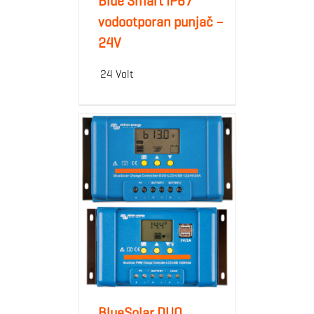
Blue Smart IP67
vodootporan punjač –
24V
24 Volt
BlueSolar DUO