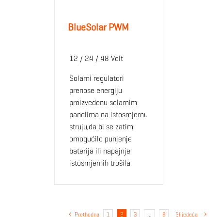
BlueSolar PWM
12 / 24 / 48 Volt
Solarni regulatori
prenose energiju
proizvedenu solarnim
panelima na istosmjernu
struju,da bi se zatim
omogućilo punjenje
baterija ili napajnje
istosmjernih trošila.
Prethodna
1
2
3
…
8
Slijedeća