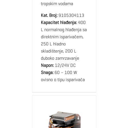
tropskim vodama
Kat. Broj:
9105304113
Kapacitet hlađenja:
400
L normalnog hlađenja sa
direktnim isparivačem,
250 L hladno
skladištenje, 200 L
duboko zamrzavanje
Napon:
12/24V DC
Snaga:
60 – 100 W
ovisno o tipu isparivača