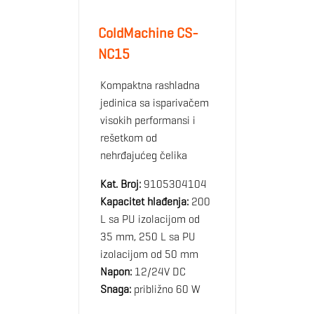
ColdMachine CS-
NC15
Kompaktna rashladna
jedinica sa isparivačem
visokih performansi i
rešetkom od
nehrđajućeg čelika
Kat. Broj:
9105304104
Kapacitet hlađenja:
200
L sa PU izolacijom od
35 mm, 250 L sa PU
izolacijom od 50 mm
Napon:
12/24V DC
Snaga:
približno 60 W