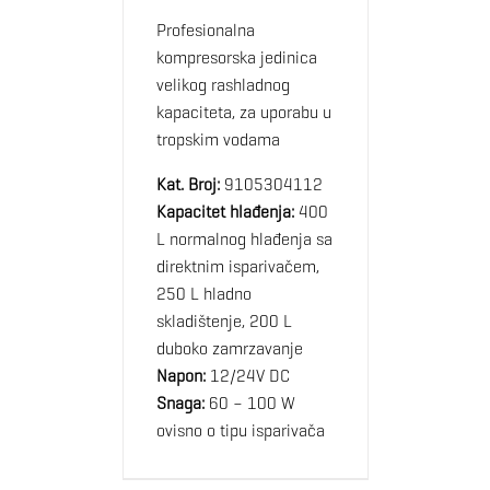
Profesionalna
kompresorska jedinica
velikog rashladnog
kapaciteta, za uporabu u
tropskim vodama
Kat. Broj:
9105304112
Kapacitet hlađenja:
400
L normalnog hlađenja sa
direktnim isparivačem,
250 L hladno
skladištenje, 200 L
duboko zamrzavanje
Napon:
12/24V DC
Snaga:
60 – 100 W
ovisno o tipu isparivača