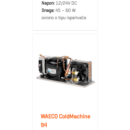
Napon:
12/24V DC
Snaga:
45 – 60 W
ovisno o tipu isparivača
WAECO ColdMachine
94