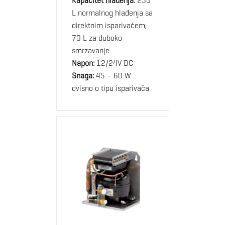
Kapacitet hlađenja:
250
L normalnog hlađenja sa
direktnim isparivačem,
70 L za duboko
smrzavanje
Napon:
12/24V DC
Snaga:
45 – 60 W
ovisno o tipu isparivača