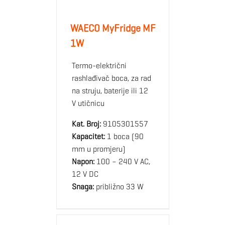
WAECO MyFridge MF
1W
Termo-električni
rashlađivač boca, za rad
na struju, baterije ili 12
V utičnicu
Kat. Broj:
9105301557
Kapacitet:
1 boca (90
mm u promjeru)
Napon:
100 – 240 V AC,
12 V DC
Snaga:
približno 33 W