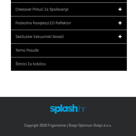
Crewsaver Prsluci Za Spašavanje
Podvodna Rasvjeta/LED Reflektori
SeaSucker Vakuumski Nosači
Termo Posuđe
Štitnici Za Kobilicu
Copyright 2016 Frigomarine | Dizajn
Optimum Dizajn d.o.o.