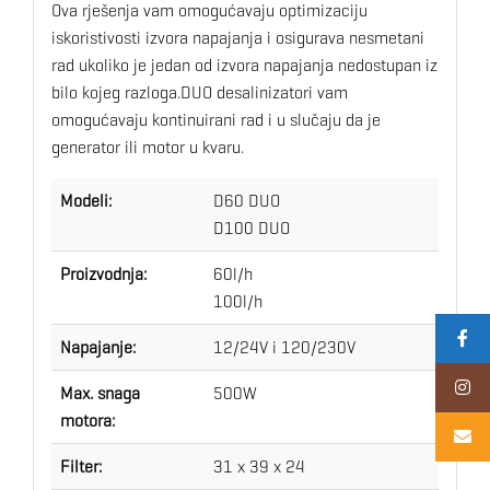
Ova rješenja vam omogućavaju optimizaciju
iskoristivosti izvora napajanja i osigurava nesmetani
rad ukoliko je jedan od izvora napajanja nedostupan iz
bilo kojeg razloga.DUO desalinizatori vam
omogućavaju kontinuirani rad i u slučaju da je
generator ili motor u kvaru.
Modeli:
D60 DUO
D100 DUO
Proizvodnja:
60l/h
100l/h
Napajanje:
12/24V i 120/230V
Max. snaga
500W
motora:
Filter:
31 x 39 x 24