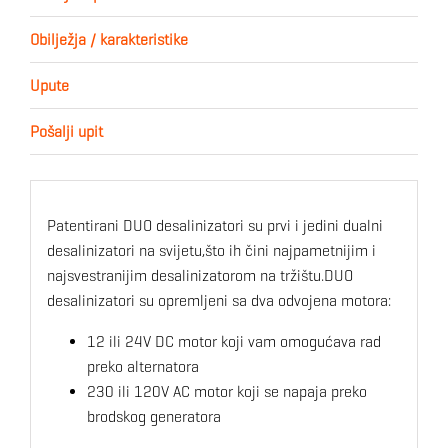
Obilježja / karakteristike
Upute
Pošalji upit
Patentirani DUO desalinizatori su prvi i jedini dualni
desalinizatori na svijetu,što ih čini najpametnijim i
najsvestranijim desalinizatorom na tržištu.DUO
desalinizatori su opremljeni sa dva odvojena motora:
12 ili 24V DC motor koji vam omogućava rad
preko alternatora
230 ili 120V AC motor koji se napaja preko
brodskog generatora