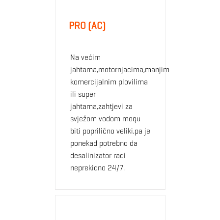
PRO (AC)
Na većim
jahtama,motornjacima,manjim
komercijalnim plovilima
ili super
jahtama,zahtjevi za
svježom vodom mogu
biti poprilično veliki,pa je
ponekad potrebno da
desalinizator radi
neprekidno 24/7.