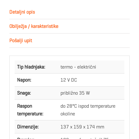
Detaljni opis
Obilježja / karakteristike
Pošalji upit
Tip hladnjaka:
termo - električni
Napon:
12 V DC
Snaga:
približno 35 W
Raspon
do 28°C ispod temperature
temperature:
okoline
Dimenzije:
137 x 159 x 174 mm