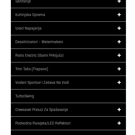
Sanitarije
Kuhinjska Oprema
Izvori Napajanja
Desalinizatori – Watermakers
Ratio Electric Obalni Priključci
Trim Tabs (flapsovi)
Vodeni Sportovi I Zabava Na Vodi
TurboSwing
Crewsaver Prsluci Za Spašavanje
Podvodna Rasvjeta/LED Reflektori