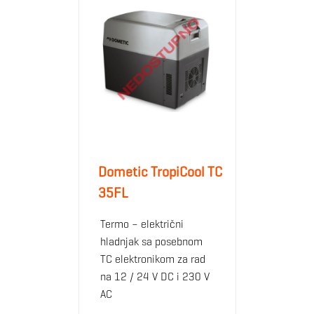
Dometic TropiCool TC
35FL
Termo – električni
hladnjak sa posebnom
TC elektronikom za rad
na 12 / 24 V DC i 230 V
AC