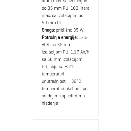
litara max. sa izolacijom
od 35 mm PU, 100 litara
max. sa izolacijom od
50 mm PU
Snaga:
približno 35 W
Potrošnja energije:
1.46
Ah/h sa 35 mm
izolacijom PU, 1.17 Ah/h
sa 50 mm izolacijom
PU, obje na +5°C
temperaturi
unutrašnjosti, +32°C
temperaturi okoline i pri
srednjim kapacitetima
hlađenja