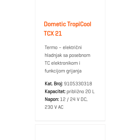
Dometic TropiCool
TCX 21
Termo – električni
hladnjak sa posebnom
TC elektronikom i
funkcijom grijanja
Kat. Broj:
9105330318
Kapacitet:
približno 20 L
Napon:
12 / 24 V DC,
230 V AC