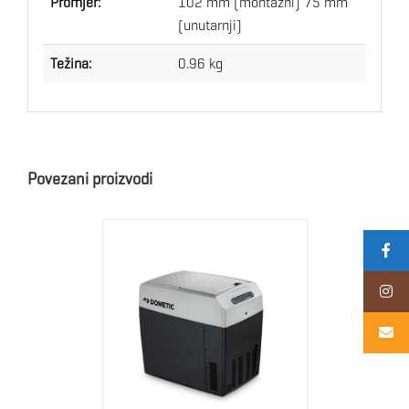
Promjer:
102 mm (montažni) 75 mm
(unutarnji)
Težina:
0.96 kg
Povezani proizvodi