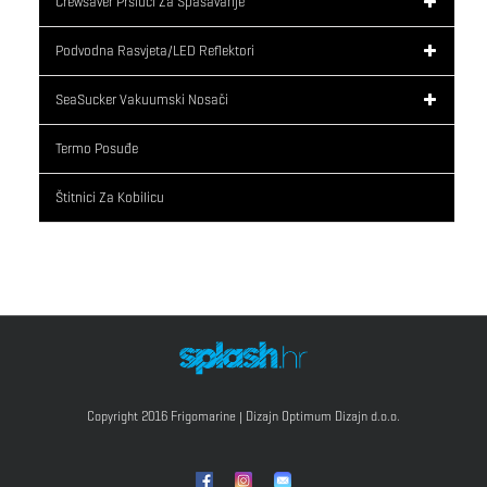
Crewsaver Prsluci Za Spašavanje
Podvodna Rasvjeta/LED Reflektori
SeaSucker Vakuumski Nosači
Termo Posuđe
Štitnici Za Kobilicu
Copyright 2016 Frigomarine | Dizajn
Optimum Dizajn d.o.o.