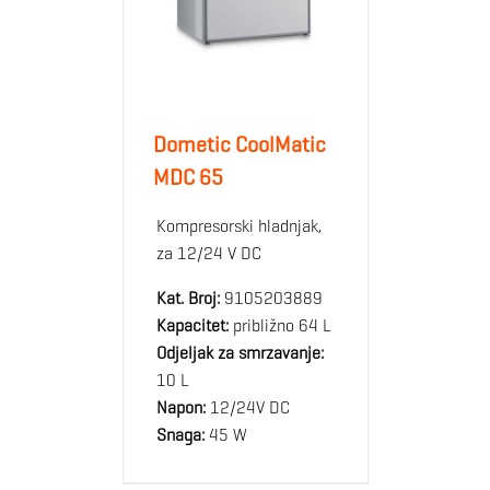
Dometic CoolMatic
MDC 65
Kompresorski hladnjak,
za 12/24 V DC
Kat. Broj:
9105203889
Kapacitet:
približno 64 L
Odjeljak za smrzavanje:
10 L
Napon:
12/24V DC
Snaga:
45 W