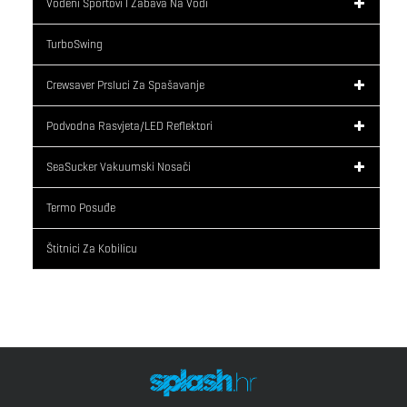
Vodeni Sportovi I Zabava Na Vodi
TurboSwing
Crewsaver Prsluci Za Spašavanje
Podvodna Rasvjeta/LED Reflektori
SeaSucker Vakuumski Nosači
Termo Posuđe
Štitnici Za Kobilicu