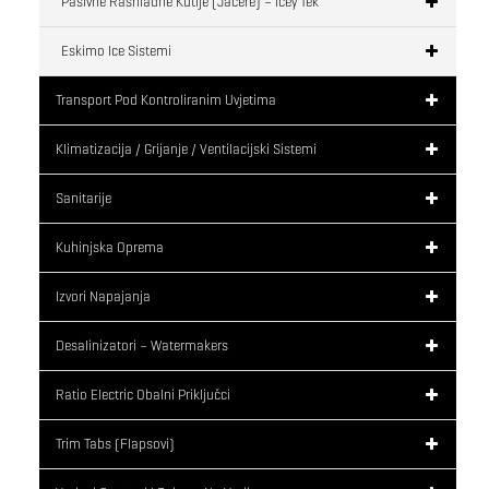
Pasivne Rashladne Kutije (jacere) – Icey Tek
Eskimo Ice Sistemi
Transport Pod Kontroliranim Uvjetima
Klimatizacija / Grijanje / Ventilacijski Sistemi
Sanitarije
Kuhinjska Oprema
Izvori Napajanja
Desalinizatori – Watermakers
Ratio Electric Obalni Priključci
Trim Tabs (flapsovi)