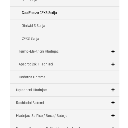
CoolFreeze CFX3 Serija
Diniwid S Serija
CFX2 Serija
Termo-Električni Hladnjaci
Apsorpcijski Hladnjaci
Dodatna Oprema
Ugradbeni Hladnjaci
Rashladni Sistemi
Hladnjaci Za Piće / Boce / Butelje