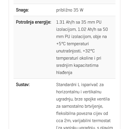
Snaga:
približno 35 W
Potrošnja energije:
1.31 Ah/h sa 35 mm PU
izolacijom, 1.02 Ah/h sa 50
mm PU izolacijom, obje na
+5°C temperaturi
unutrašnjosti, +32°C
temperaturi okoline i pri
srednjim kapacitetima
hlađenja
Sustav:
Standardni L isparivač za
horizontalnu i vertikalnu
ugradnju, brze spojke ventila
za samostalno brtvljenje,
fleksibilna povezna cijev od
cca 2m, varijabilni termostat
(za vanjsku ugradnju, s plavim