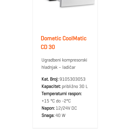
Dometic CoolMatic
CD 30
Ugradbeni kompresorski
hladnjak – ladičar
Kat. Broj:
9105303053
Kapacitet:
približno 30 L
Temperaturni raspon:
+15 °C do -2°C
Napon:
12/24V DC
Snaga:
40 W