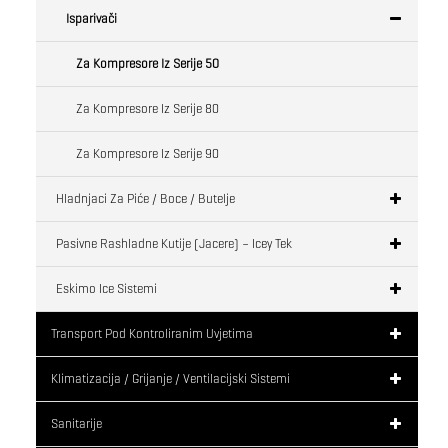
Isparivači
Za Kompresore Iz Serije 50
Za Kompresore Iz Serije 80
Za Kompresore Iz Serije 90
Hladnjaci Za Piće / Boce / Butelje
Pasivne Rashladne Kutije (jacere) – Icey Tek
Eskimo Ice Sistemi
Transport Pod Kontroliranim Uvjetima
Klimatizacija / Grijanje / Ventilacijski Sistemi
Sanitarije