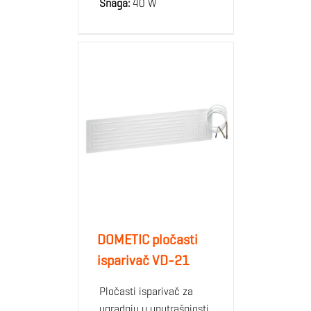
Snaga:
40 W
DOMETIC pločasti
isparivač VD-21
Pločasti isparivač za
ugradnju u unutrašnjosti