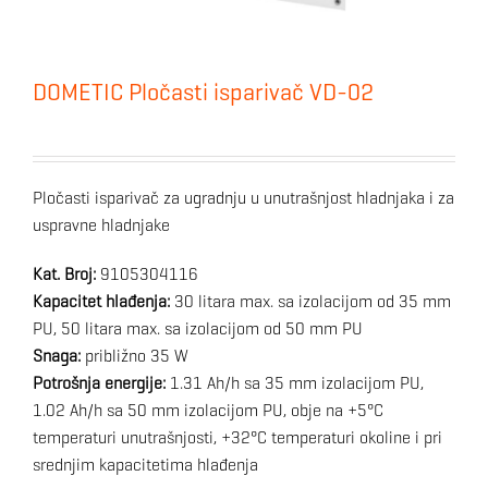
DOMETIC Pločasti isparivač VD-02
Pločasti isparivač za ugradnju u unutrašnjost hladnjaka i za
uspravne hladnjake
Kat. Broj:
9105304116
Kapacitet hlađenja:
30 litara max. sa izolacijom od 35 mm
PU, 50 litara max. sa izolacijom od 50 mm PU
Snaga:
približno 35 W
Potrošnja energije:
1.31 Ah/h sa 35 mm izolacijom PU,
1.02 Ah/h sa 50 mm izolacijom PU, obje na +5°C
temperaturi unutrašnjosti, +32°C temperaturi okoline i pri
srednjim kapacitetima hlađenja