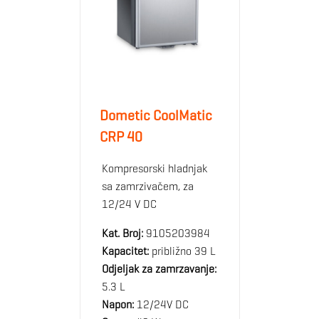
Dometic CoolMatic
CRP 40
Kompresorski hladnjak
sa zamrzivačem, za
12/24 V DC
Kat. Broj:
9105203984
Kapacitet:
približno 39 L
Odjeljak za zamrzavanje:
5.3 L
Napon:
12/24V DC