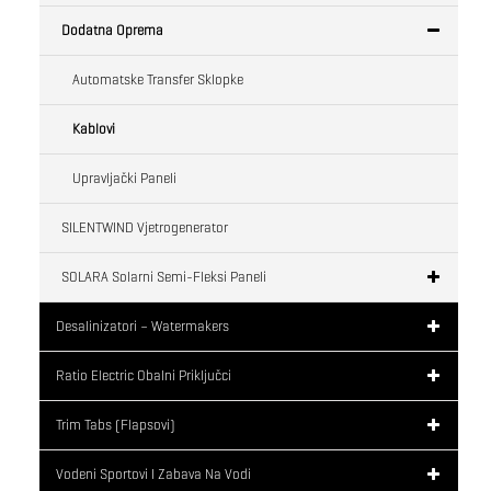
Dodatna Oprema
Automatske Transfer Sklopke
Kablovi
Upravljački Paneli
SILENTWIND Vjetrogenerator
SOLARA Solarni Semi-Fleksi Paneli
Desalinizatori – Watermakers
Ratio Electric Obalni Priključci
Trim Tabs (flapsovi)
Vodeni Sportovi I Zabava Na Vodi