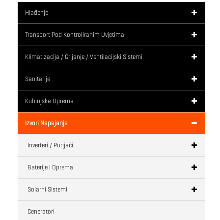
Hlađenje
Transport Pod Kontroliranim Uvjetima
Klimatizacija / Grijanje / Ventilacijski Sistemi
Sanitarije
Kuhinjska Oprema
Izvori Napajanja
Inverteri / Punjači
Baterije I Oprema
Solarni Sistemi
Generatori