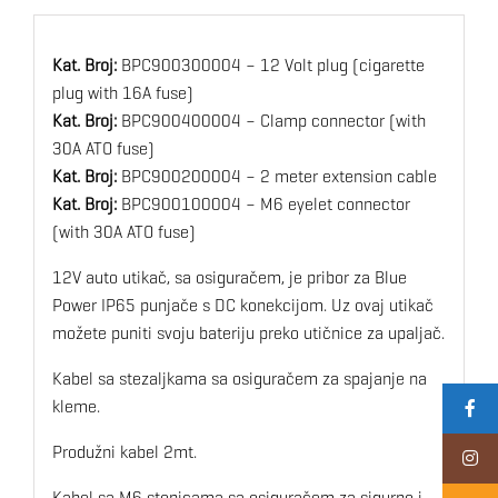
Kat. Broj:
BPC900300004 – 12 Volt plug (cigarette
plug with 16A fuse)
Kat. Broj:
BPC900400004 – Clamp connector (with
30A ATO fuse)
Kat. Broj:
BPC900200004 – 2 meter extension cable
Kat. Broj:
BPC900100004 – M6 eyelet connector
(with 30A ATO fuse)
12V auto utikač, sa osiguračem, je pribor za Blue
Power IP65 punjače s DC konekcijom. Uz ovaj utikač
možete puniti svoju bateriju preko utičnice za upaljač.
Kabel sa stezaljkama sa osiguračem za spajanje na
kleme.
Produžni kabel 2mt.
Kabel sa M6 stopicama sa osiguračem za sigurno i