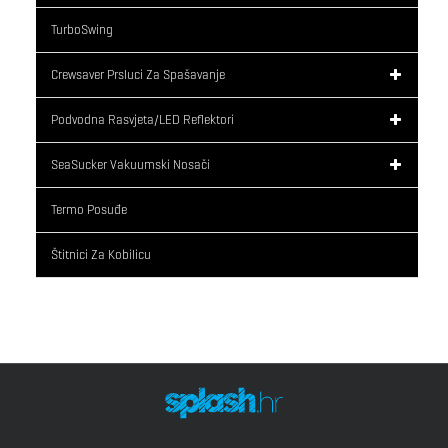
TurboSwing
Crewsaver Prsluci Za Spašavanje
Podvodna Rasvjeta/LED Reflektori
SeaSucker Vakuumski Nosači
Termo Posuđe
Štitnici Za Kobilicu