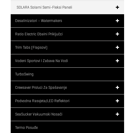
SOLARA Solarni Semi-Fleksi Paneli
Desalinizatori – Watermakers
Ratio Electric Obalni Priključci
Trim Tabs (flapsovi)
Vodeni Sportovi I Zabava Na Vodi
TurboSwing
Crewsaver Prsluci Za Spašavanje
Podvodna Rasvjeta/LED Reflektori
SeaSucker Vakuumski Nosači
Termo Posuđe