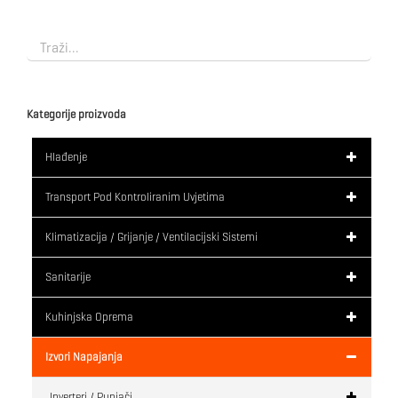
Kategorije proizvoda
Hlađenje
Transport Pod Kontroliranim Uvjetima
Klimatizacija / Grijanje / Ventilacijski Sistemi
Sanitarije
Kuhinjska Oprema
Izvori Napajanja
Inverteri / Punjači