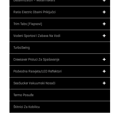
Desalinizatori – Watermakers
Ratio Electric Obalni Priključci
Trim Tabs (flapsovi)
Vodeni Sportovi I Zabava Na Vodi
TurboSwing
Crewsaver Prsluci Za Spašavanje
Podvodna Rasvjeta/LED Reflektori
SeaSucker Vakuumski Nosači
Termo Posuđe
Štitnici Za Kobilicu