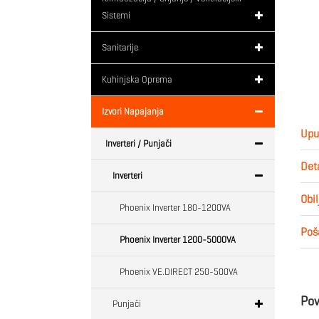
Sistemi
Sanitarije
Kuhinjska Oprema
Izvori Napajanja
Upu
Inverteri / Punjači
Deta
Inverteri
Obil
Phoenix Inverter 180-1200VA
Poša
Phoenix Inverter 1200-5000VA
Phoenix VE.DIRECT 250-500VA
Pov
Punjači