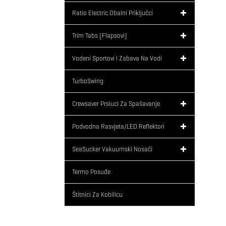
Ratio Electric Obalni Priključci
Trim Tabs (flapsovi)
Vodeni Sportovi I Zabava Na Vodi
TurboSwing
Crewsaver Prsluci Za Spašavanje
Podvodna Rasvjeta/LED Reflektori
SeaSucker Vakuumski Nosači
Termo Posuđe
Štitnici Za Kobilicu