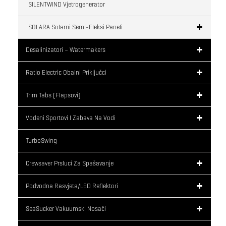
SILENTWIND Vjetrogenerator
SOLARA Solarni Semi-Fleksi Paneli
Desalinizatori – Watermakers
Ratio Electric Obalni Priključci
Trim Tabs (flapsovi)
Vodeni Sportovi I Zabava Na Vodi
TurboSwing
Crewsaver Prsluci Za Spašavanje
Podvodna Rasvjeta/LED Reflektori
SeaSucker Vakuumski Nosači