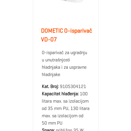
DOMETIC O-isparivač
VD-07
O-isparivač za ugradnju
u unutrašnjosti
hladnjaka i za uspravne
hladnjake
Kat. Broj:
9105304121
Kapacitet hlađenja:
100
litara max. sa izolacijom
od 35 mm PU, 130 litara
max. sa izolacijom od
50 mm PU
Snaga:
približno 35 W