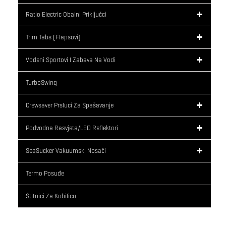
Ratio Electric Obalni Priključci
Trim Tabs (flapsovi)
Vodeni Sportovi I Zabava Na Vodi
TurboSwing
Crewsaver Prsluci Za Spašavanje
Podvodna Rasvjeta/LED Reflektori
SeaSucker Vakuumski Nosači
Termo Posuđe
Štitnici Za Kobilicu