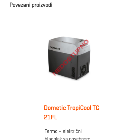
Povezani proizvodi
Dometic TropiCool TC
21FL
Termo – električni
hladnjak sa posebnom