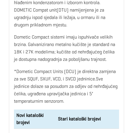
hlađenim kondenzatorom i izborom kontrola.
DOMETIC Compat unit(DTU) namijenjena je za
ugradnju ispod sjedala ili ležaja, u ormaru ili na
drugom prikladnom mjestu.
Dometic Compact sistemi imaju ispuhivače velikih
brzina. Galvanizirano metalno kučište je standard na
18K i 27K modelima; kučište od nehrđajućeg čelika
je dostupna nadogradnja za poboljšanu trajnost.
*Dometic Compact Units (DCU) je direktna zamjena
za sve SQUF, SXUF, VCD, i SVCD jedninice.Sve
jedinice dolaze sa posudom za odljev od nehrđajućeg
čelika, ugrađena upravljačka jedinica i 5′
temperaturnim senzorom.
Novi kataloški
Stari kataloški brojevi
brojevi