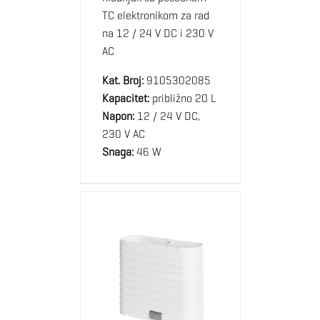
TC elektronikom za rad
na 12 / 24 V DC i 230 V
AC
Kat. Broj:
9105302085
Kapacitet:
približno 20 L
Napon:
12 / 24 V DC,
230 V AC
Snaga:
46 W