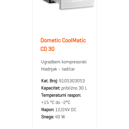
Dometic CoolMatic
CD 30
Ugradbeni kompresorski
hladnjak – ladičar
Kat. Broj:
9105303053
Kapacitet:
približno 30 L
Temperaturni raspon:
+15 °C do -2°C
Napon:
12/24V DC
Snaga:
40 W