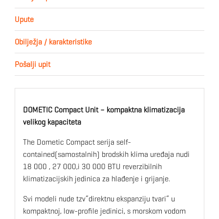
Upute
Obilježja / karakteristike
Pošalji upit
DOMETIC Compact Unit – kompaktna klimatizacija
velikog kapaciteta
The Dometic Compact serija self-
contained(samostalnih) brodskih klima uređaja nudi
18 000 , 27 000,i 30 000 BTU reverzibilnih
klimatizacijskih jedinica za hlađenje i grijanje.
Svi modeli nude tzv“direktnu ekspanziju tvari“ u
kompaktnoj, low-profile jedinici, s morskom vodom