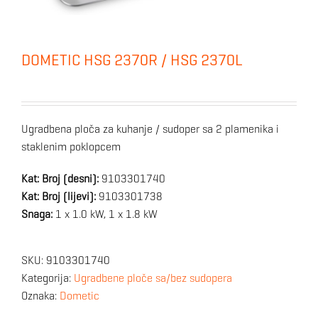
DOMETIC HSG 2370R / HSG 2370L
Ugradbena ploča za kuhanje / sudoper sa 2 plamenika i
staklenim poklopcem
Kat: Broj (desni):
9103301740
Kat: Broj (lijevi):
9103301738
Snaga:
1 x 1.0 kW, 1 x 1.8 kW
SKU:
9103301740
Kategorija:
Ugradbene ploče sa/bez sudopera
Oznaka:
Dometic