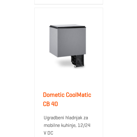
Dometic CoolMatic
CB 40
Ugradbeni hladnjak za
mobilne kuhinje, 12/24
V DC