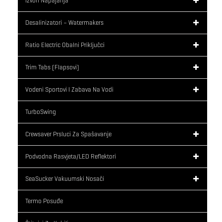
Izvori Napajanja
Desalinizatori – Watermakers
Ratio Electric Obalni Priključci
Trim Tabs (flapsovi)
Vodeni Sportovi I Zabava Na Vodi
TurboSwing
Crewsaver Prsluci Za Spašavanje
Podvodna Rasvjeta/LED Reflektori
SeaSucker Vakuumski Nosači
Termo Posuđe