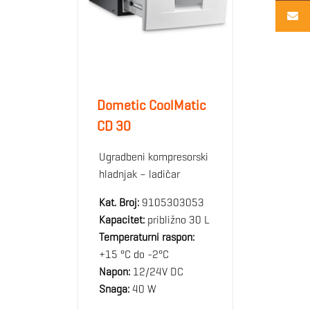
Dometic CoolMatic
CD 30
Ugradbeni kompresorski
hladnjak – ladičar
Kat. Broj:
9105303053
Kapacitet:
približno 30 L
Temperaturni raspon:
+15 °C do -2°C
Napon:
12/24V DC
Snaga:
40 W