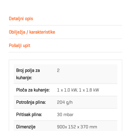
Detaljni opis
Obilježja / karakteristike
Pošalji upit
Broj polja za
2
kuhanje:
Ploča za kuhanje:
1 x 1.0 kW, 1 x 1.8 kW
Potrošnja plina:
204 g/h
Pritisak plina:
30 mbar
Dimenzije
900x 152 x 370 mm