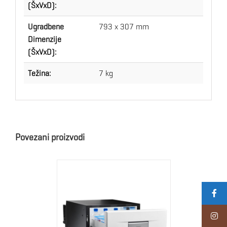
(ŠxVxD):
Ugradbene
793 x 307 mm
Dimenzije
(ŠxVxD):
Težina:
7 kg
Povezani proizvodi