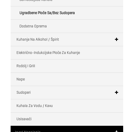
Ugradbene Ploče Sa/bez Sudopera
Dodatna Oprema
Kuhanje Na Alkohol / Špirit
Električno-Indukcijske Ploče Za Kuhanje
Roštilj I Grill
Nape
Sudoperi
Kuhala Za Vodu / Kavu
Usisavači