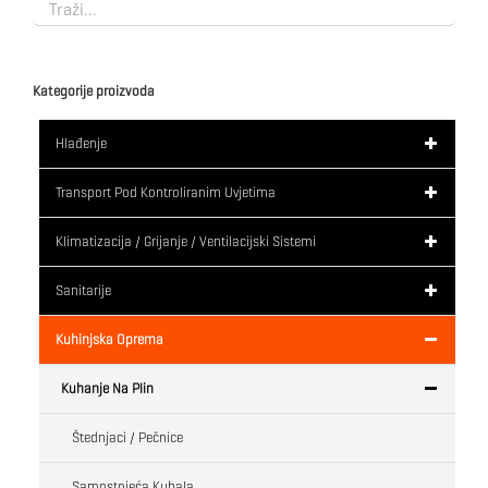
Kategorije proizvoda
Hlađenje
Transport Pod Kontroliranim Uvjetima
Klimatizacija / Grijanje / Ventilacijski Sistemi
Sanitarije
Kuhinjska Oprema
Kuhanje Na Plin
Štednjaci / Pečnice
Samostojeća Kuhala