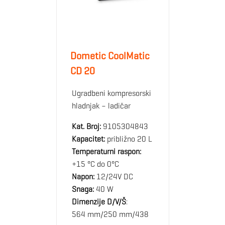
Dometic CoolMatic
CD 20
Ugradbeni kompresorski
hladnjak – ladičar
Kat. Broj:
9105304843
Kapacitet:
približno 20 L
Temperaturni raspon:
+15 °C do 0°C
Napon:
12/24V DC
Snaga:
40 W
Dimenzije D/V/Š
:
564 mm/250 mm/438