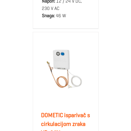
Napon:
12 / 24 V DC,
230 V AC
Snaga:
46 W
DOMETIC isparivač s
cirkulacijom zraka