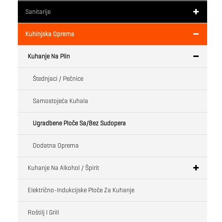
Sanitarije
Kuhinjska Oprema
Kuhanje Na Plin
Štednjaci / Pečnice
Samostojeća Kuhala
Ugradbene Ploče Sa/bez Sudopera
Dodatna Oprema
Kuhanje Na Alkohol / Špirit
Električno-Indukcijske Ploče Za Kuhanje
Roštilj I Grill