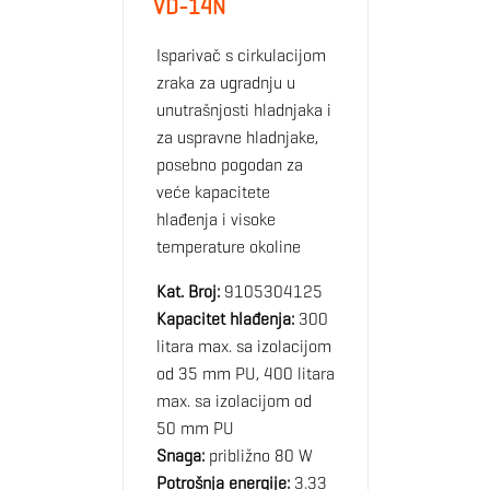
VD-14N
Isparivač s cirkulacijom
zraka za ugradnju u
unutrašnjosti hladnjaka i
za uspravne hladnjake,
posebno pogodan za
veće kapacitete
hlađenja i visoke
temperature okoline
Kat. Broj:
9105304125
Kapacitet hlađenja:
300
litara max. sa izolacijom
od 35 mm PU, 400 litara
max. sa izolacijom od
50 mm PU
Snaga:
približno 80 W
Potrošnja energije:
3.33