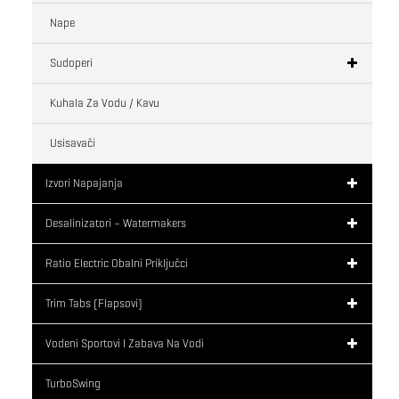
Nape
Sudoperi
Kuhala Za Vodu / Kavu
Usisavači
Izvori Napajanja
Desalinizatori – Watermakers
Ratio Electric Obalni Priključci
Trim Tabs (flapsovi)
Vodeni Sportovi I Zabava Na Vodi
TurboSwing