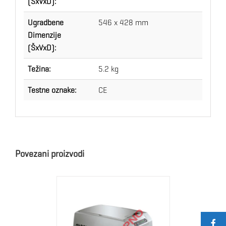
(ŠxVxD):
Ugradbene
546 x 428 mm
Dimenzije
(ŠxVxD):
Težina:
5.2 kg
Testne oznake:
CE
Povezani proizvodi