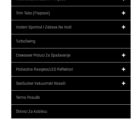
Trim Tabs (flapsovi)
Vodeni Sportovi I Zabava Na Vodi
TurboSwing
Crewsaver Prsluci Za Spašavanje
Podvodna Rasvjeta/LED Reflektori
SeaSucker Vakuumski Nosači
Termo Posuđe
Štitnici Za Kobilicu