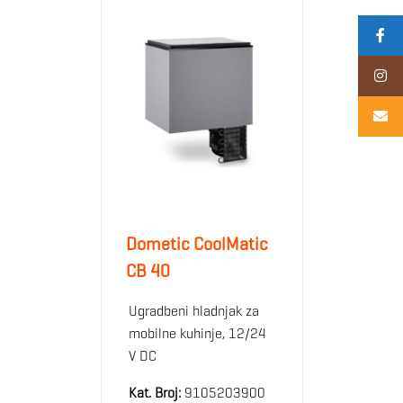
Dometic CoolMatic
CB 40
Ugradbeni hladnjak za
mobilne kuhinje, 12/24
V DC
Kat. Broj:
9105203900