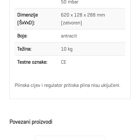
50 mbar
Dimenzije
620 x 128 x 288 mm
(ŠxVxD):
(zatvoren)
Boja:
antracit
Težina:
10 kg
Testne oznake:
CE
Plinska cijev i regulator pritiska plina nisu uključeni.
Povezani proizvodi