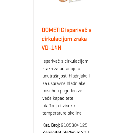
DOMETIC isparivač s
cirkulacijom zraka
VD-14N
Isparivač s cirkulacijom
zraka za ugradnju u
unutrašnjosti hladnjaka i
za uspravne hladnjake,
posebno pogodan za
veće kapacitete
hlađenja i visoke
temperature okoline
Kat. Broj:
9105304125
Kapacitet hlađenja:
300