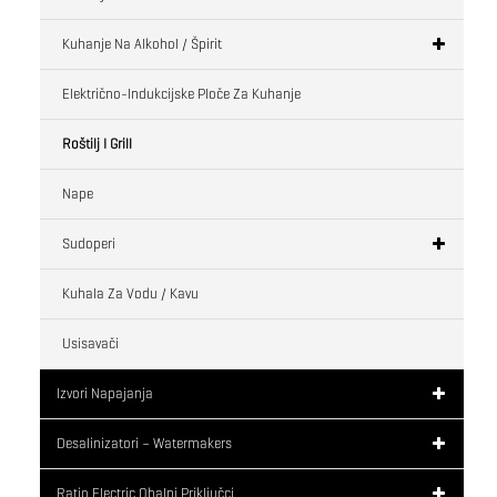
Kuhanje Na Alkohol / Špirit
Električno-Indukcijske Ploče Za Kuhanje
Roštilj I Grill
Nape
Sudoperi
Kuhala Za Vodu / Kavu
Usisavači
Izvori Napajanja
Desalinizatori – Watermakers
Ratio Electric Obalni Priključci