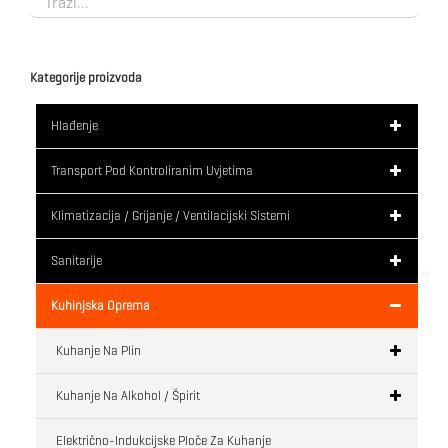
Kategorije proizvoda
Hlađenje
Transport Pod Kontroliranim Uvjetima
Klimatizacija / Grijanje / Ventilacijski Sistemi
Sanitarije
Kuhinjska Oprema
Kuhanje Na Plin
Kuhanje Na Alkohol / Špirit
Električno-Indukcijske Ploče Za Kuhanje