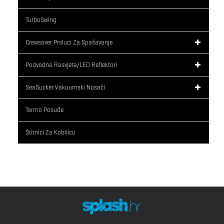
TurboSwing
Crewsaver Prsluci Za Spašavanje
Podvodna Rasvjeta/LED Reflektori
SeaSucker Vakuumski Nosači
Termo Posuđe
Štitnici Za Kobilicu