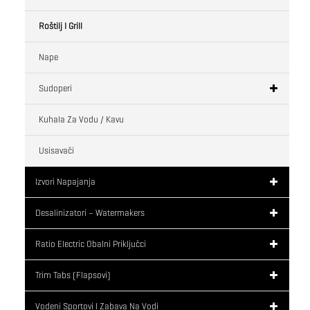
Roštilj I Grill
Nape
Sudoperi
Kuhala Za Vodu / Kavu
Usisavači
Izvori Napajanja
Desalinizatori – Watermakers
Ratio Electric Obalni Priključci
Trim Tabs (flapsovi)
Vodeni Sportovi I Zabava Na Vodi