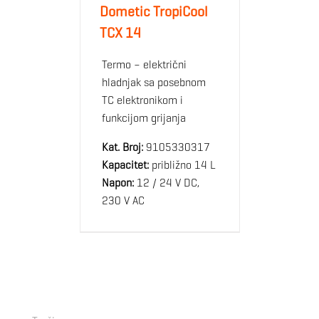
Dometic TropiCool
TCX 14
Termo – električni
hladnjak sa posebnom
TC elektronikom i
funkcijom grijanja
Kat. Broj:
9105330317
Kapacitet:
približno 14 L
Napon:
12 / 24 V DC,
230 V AC