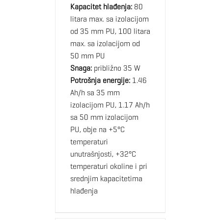
Kapacitet hlađenja:
80
litara max. sa izolacijom
od 35 mm PU, 100 litara
max. sa izolacijom od
50 mm PU
Snaga:
približno 35 W
Potrošnja energije:
1.46
Ah/h sa 35 mm
izolacijom PU, 1.17 Ah/h
sa 50 mm izolacijom
PU, obje na +5°C
temperaturi
unutrašnjosti, +32°C
temperaturi okoline i pri
srednjim kapacitetima
hlađenja