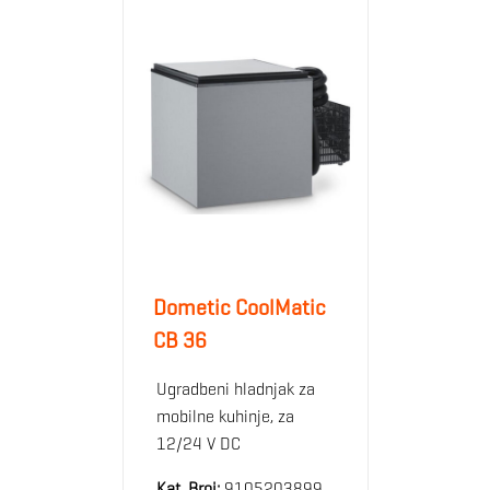
Dometic CoolMatic
CB 36
Ugradbeni hladnjak za
mobilne kuhinje, za
12/24 V DC
Kat. Broj:
9105203899