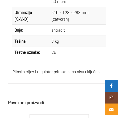
50 mbar
Dimenzije
510 x 128 x 288 mm
(ŠxVxD):
(zatvoren)
Boja:
antracit
Težina:
8 kg
Testne oznake:
CE
Plinska cijev i regulator pritiska plina nisu uključeni.
Povezani proizvodi