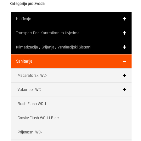
Kategorije proizvoda
Hlađenje
Transport Pod Kontroliranim Uvjetima
Klimatizacija / Grijanje / Ventilacijski Sistemi
Sanitarije
Maceratorski WC-I
Vakumski WC-I
Rush Flash WC-I
Gravity Flush WC-I I Bidei
Prijenosni WC-I