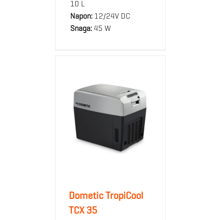
10 L
Napon:
12/24V DC
Snaga:
45 W
Dometic TropiCool
TCX 35