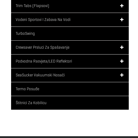
Trim Tabs (flapsovi)
Vodeni Sportovi I Zabava Na Vodi
TurboSwing
Crewsaver Prsluci Za Spašavanje
Podvodna Rasvjeta/LED Reflektori
SeaSucker Vakuumski Nosači
Termo Posuđe
Štitnici Za Kobilicu