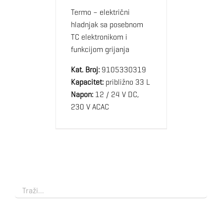
Termo – električni
hladnjak sa posebnom
TC elektronikom i
funkcijom grijanja
Kat. Broj:
9105330319
Kapacitet:
približno 33 L
Napon:
12 / 24 V DC,
230 V ACAC