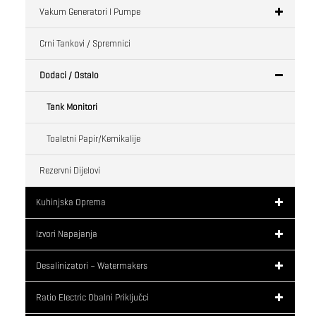
Vakum Generatori I Pumpe
Crni Tankovi / Spremnici
Dodaci / Ostalo
Tank Monitori
Toaletni Papir/kemikalije
Rezervni Dijelovi
Kuhinjska Oprema
Izvori Napajanja
Desalinizatori – Watermakers
Ratio Electric Obalni Priključci