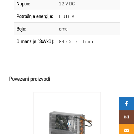
Napon:
12 V DC
Potrošnja energije:
0.016 A
Boja:
crna
Dimenzije (ŠxVxD):
83 x 51 x 10 mm
Povezani proizvodi