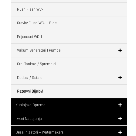
Rush Flash WC-I
Gravity Flush WC-I I Bidei
Prijenosni WC-I
Vakum Generatori I Pumpe
Crni Tankovi / Spremnici
Dodaci / Ostalo
Rezervni Dijelovi
Kuhinjska Oprema
Izvori Napajanja
Desalinizatori – Watermakers