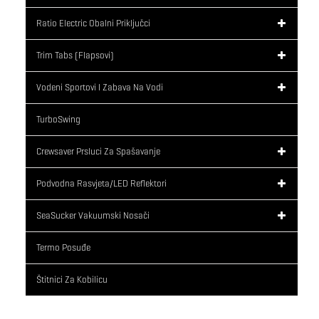
Ratio Electric Obalni Priključci
Trim Tabs (flapsovi)
Vodeni Sportovi I Zabava Na Vodi
TurboSwing
Crewsaver Prsluci Za Spašavanje
Podvodna Rasvjeta/LED Reflektori
SeaSucker Vakuumski Nosači
Termo Posuđe
Štitnici Za Kobilicu