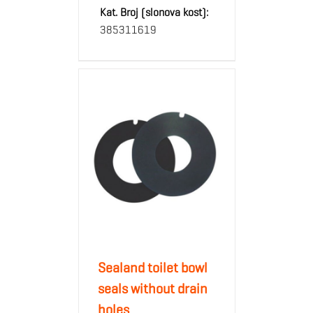
Kat. Broj (slonova kost):
385311619
Sealand toilet bowl
seals without drain
holes