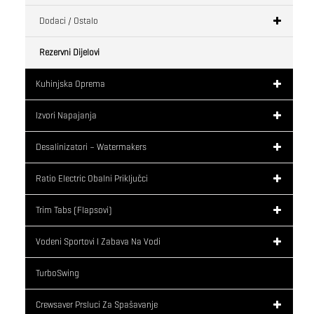
Dodaci / Ostalo
Rezervni Dijelovi
Kuhinjska Oprema
Izvori Napajanja
Desalinizatori – Watermakers
Ratio Electric Obalni Priključci
Trim Tabs (flapsovi)
Vodeni Sportovi I Zabava Na Vodi
TurboSwing
Crewsaver Prsluci Za Spašavanje