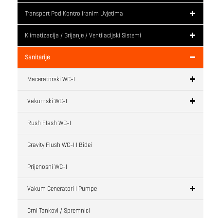
Transport Pod Kontroliranim Uvjetima
Klimatizacija / Grijanje / Ventilacijski Sistemi
Sanitarije
Maceratorski WC-I
Vakumski WC-I
Rush Flash WC-I
Gravity Flush WC-I I Bidei
Prijenosni WC-I
Vakum Generatori I Pumpe
Crni Tankovi / Spremnici