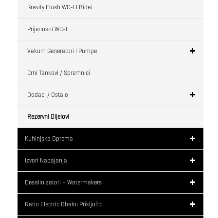
Gravity Flush WC-I I Bidei
Prijenosni WC-I
Vakum Generatori I Pumpe
Crni Tankovi / Spremnici
Dodaci / Ostalo
Rezervni Dijelovi
Kuhinjska Oprema
Izvori Napajanja
Desalinizatori – Watermakers
Ratio Electric Obalni Priključci