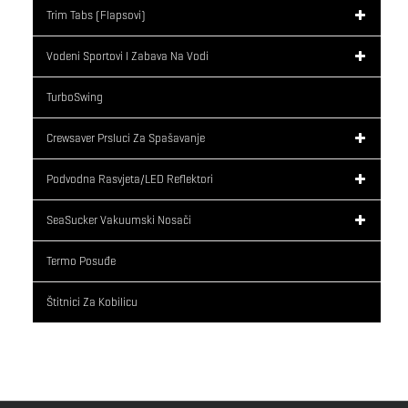
Trim Tabs (flapsovi)
Vodeni Sportovi I Zabava Na Vodi
TurboSwing
Crewsaver Prsluci Za Spašavanje
Podvodna Rasvjeta/LED Reflektori
SeaSucker Vakuumski Nosači
Termo Posuđe
Štitnici Za Kobilicu