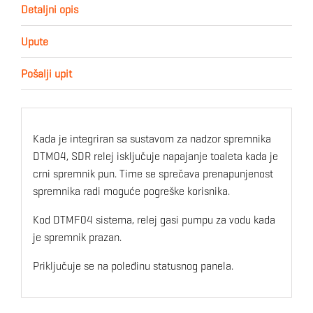
Detaljni opis
Upute
Pošalji upit
Kada je integriran sa sustavom za nadzor spremnika
DTM04, SDR relej isključuje napajanje toaleta kada je
crni spremnik pun. Time se sprečava prenapunjenost
spremnika radi moguće pogreške korisnika.
Kod DTMF04 sistema, relej gasi pumpu za vodu kada
je spremnik prazan.
Priključuje se na poleđinu statusnog panela.