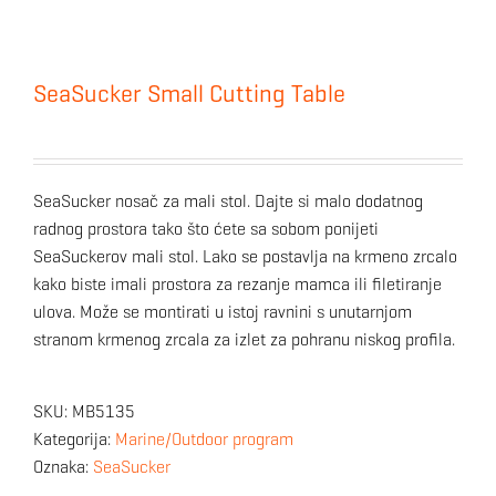
SeaSucker Small Cutting Table
SeaSucker nosač za mali stol. Dajte si malo dodatnog
radnog prostora tako što ćete sa sobom ponijeti
SeaSuckerov mali stol. Lako se postavlja na krmeno zrcalo
kako biste imali prostora za rezanje mamca ili filetiranje
ulova. Može se montirati u istoj ravnini s unutarnjom
stranom krmenog zrcala za izlet za pohranu niskog profila.
SKU:
MB5135
Kategorija:
Marine/Outdoor program
Oznaka:
SeaSucker