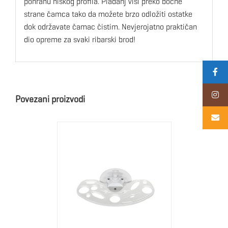
pohranu niskog profila. Pladanj visi preko bočne
strane čamca tako da možete brzo odložiti ostatke
dok održavate čamac čistim. Nevjerojatno praktičan
dio opreme za svaki ribarski brod!
Povezani proizvodi