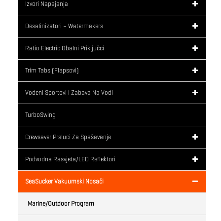
Izvori Napajanja
Desalinizatori – Watermakers
Ratio Electric Obalni Priključci
Trim Tabs (flapsovi)
Vodeni Sportovi I Zabava Na Vodi
TurboSwing
Crewsaver Prsluci Za Spašavanje
Podvodna Rasvjeta/LED Reflektori
SeaSucker Vakuumski Nosači
Marine/Outdoor Program