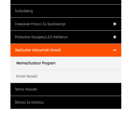
TurboSwing
Crewsaver Prsluci Za Spašavanje
Podvodna Rasvjeta/LED Reflektori
SeaSucker Vakuumski Nosači
Marine/Outdoor Program
Krovni Nosači
Termo Posuđe
Štitnici Za Kobilicu