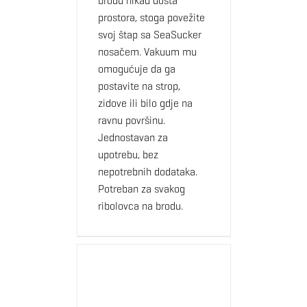
brodu nikad dosta
prostora, stoga povežite
svoj štap sa SeaSucker
nosačem. Vakuum mu
omogućuje da ga
postavite na strop,
zidove ili bilo gdje na
ravnu površinu.
Jednostavan za
upotrebu, bez
nepotrebnih dodataka.
Potreban za svakog
ribolovca na brodu.