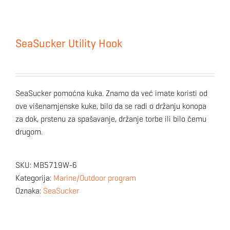
SeaSucker Utility Hook
SeaSucker pomoćna kuka. Znamo da već imate koristi od
ove višenamjenske kuke, bilo da se radi o držanju konopa
za dok, prstenu za spašavanje, držanje torbe ili bilo čemu
drugom.
SKU:
MB5719W-6
Kategorija:
Marine/Outdoor program
Oznaka:
SeaSucker