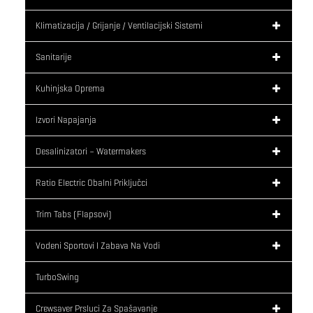
Klimatizacija / Grijanje / Ventilacijski Sistemi
Sanitarije
Kuhinjska Oprema
Izvori Napajanja
Desalinizatori – Watermakers
Ratio Electric Obalni Priključci
Trim Tabs (flapsovi)
Vodeni Sportovi I Zabava Na Vodi
TurboSwing
Crewsaver Prsluci Za Spašavanje