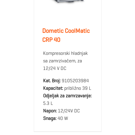
Dometic CoolMatic
CRP 40
Kompresorski hladnjak
sa zamrzivačem, za
12/24 V DC
Kat. Broj:
9105203984
Kapacitet:
približno 39 L
Odjeljak za zamrzavanje:
5.3 L
Napon:
12/24V DC
Snaga:
40 W