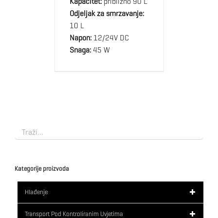
Kapacitet:
približno 90 L
Odjeljak za smrzavanje:
10 L
Napon:
12/24V DC
Snaga:
45 W
Kategorije proizvoda
Hlađenje
Transport Pod Kontroliranim Uvjetima