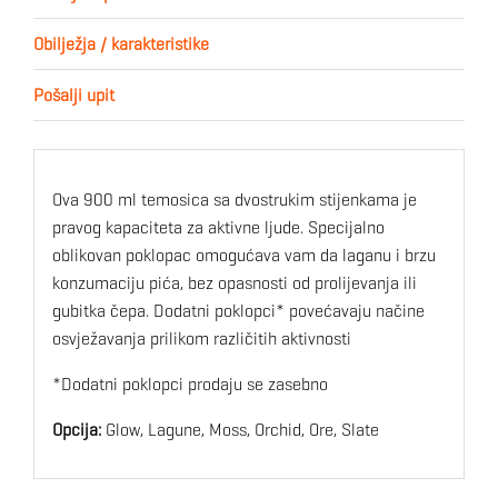
Obilježja / karakteristike
Pošalji upit
Ova 900 ml temosica sa dvostrukim stijenkama je
pravog kapaciteta za aktivne ljude. Specijalno
oblikovan poklopac omogućava vam da laganu i brzu
konzumaciju pića, bez opasnosti od prolijevanja ili
gubitka čepa. Dodatni poklopci* povećavaju načine
osvježavanja prilikom različitih aktivnosti
*Dodatni poklopci prodaju se zasebno
Opcija:
Glow, Lagune, Moss, Orchid, Ore, Slate