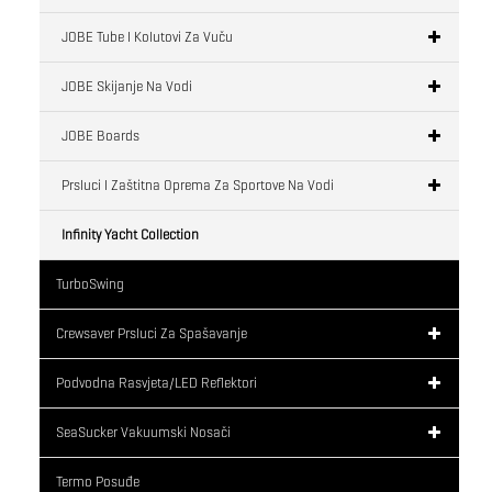
JOBE Tube I Kolutovi Za Vuču
JOBE Skijanje Na Vodi
JOBE Boards
Prsluci I Zaštitna Oprema Za Sportove Na Vodi
Infinity Yacht Collection
TurboSwing
Crewsaver Prsluci Za Spašavanje
Podvodna Rasvjeta/LED Reflektori
SeaSucker Vakuumski Nosači
Termo Posuđe