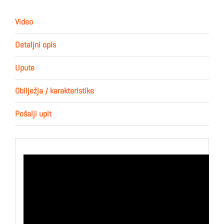
Video
Detaljni opis
Upute
Obilježja / karakteristike
Pošalji upit