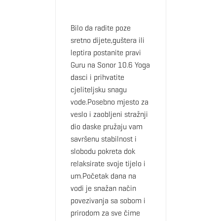
Bilo da radite poze
sretno dijete,guštera ili
leptira postanite pravi
Guru na Sonor 10.6 Yoga
dasci i prihvatite
cjeliteljsku snagu
vode.Posebno mjesto za
veslo i zaobljeni stražnji
dio daske pružaju vam
savršenu stabilnost i
slobodu pokreta dok
relaksirate svoje tijelo i
um.Početak dana na
vodi je snažan način
povezivanja sa sobom i
prirodom za sve čime