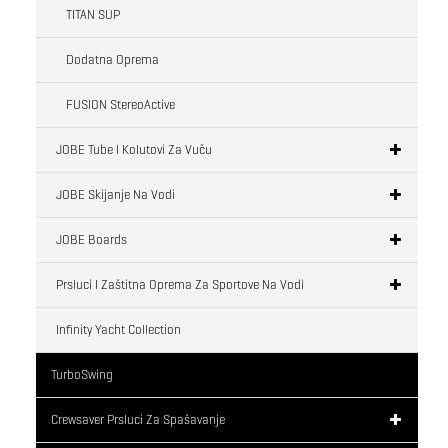
TITAN SUP
Dodatna Oprema
FUSION StereoActive
JOBE Tube I Kolutovi Za Vuču
JOBE Skijanje Na Vodi
JOBE Boards
Prsluci I Zaštitna Oprema Za Sportove Na Vodi
Infinity Yacht Collection
TurboSwing
Crewsaver Prsluci Za Spašavanje