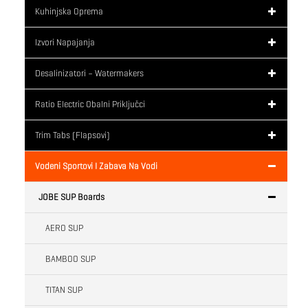
Kuhinjska Oprema
Izvori Napajanja
Desalinizatori – Watermakers
Ratio Electric Obalni Priključci
Trim Tabs (flapsovi)
Vodeni Sportovi I Zabava Na Vodi
JOBE SUP Boards
AERO SUP
BAMBOO SUP
TITAN SUP