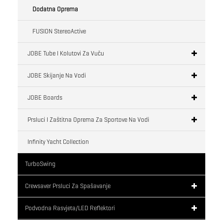
Dodatna Oprema
FUSION StereoActive
JOBE Tube I Kolutovi Za Vuču
JOBE Skijanje Na Vodi
JOBE Boards
Prsluci I Zaštitna Oprema Za Sportove Na Vodi
Infinity Yacht Collection
TurboSwing
Crewsaver Prsluci Za Spašavanje
Podvodna Rasvjeta/LED Reflektori