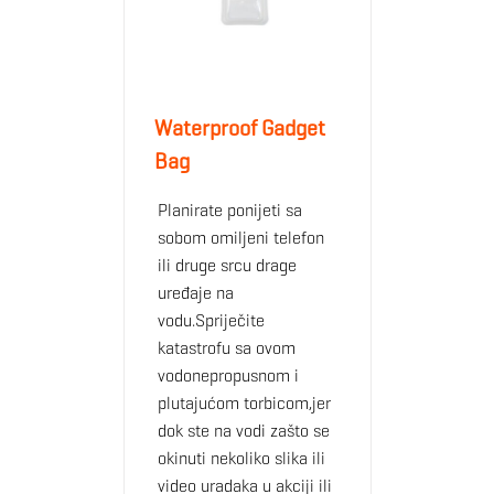
Waterproof Gadget
Bag
Planirate ponijeti sa
sobom omiljeni telefon
ili druge srcu drage
uređaje na
vodu.Spriječite
katastrofu sa ovom
vodonepropusnom i
plutajućom torbicom,jer
dok ste na vodi zašto se
okinuti nekoliko slika ili
video uradaka u akciji ili