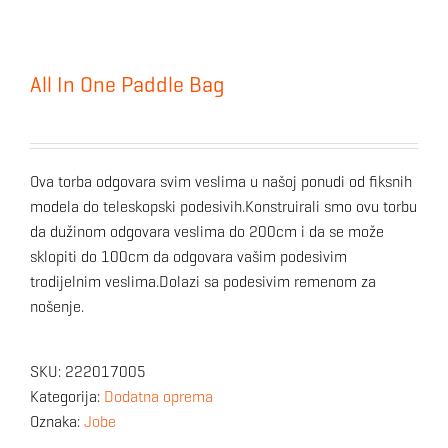
All In One Paddle Bag
Ova torba odgovara svim veslima u našoj ponudi od fiksnih
modela do teleskopski podesivih.Konstruirali smo ovu torbu
da dužinom odgovara veslima do 200cm i da se može
sklopiti do 100cm da odgovara vašim podesivim
trodijelnim veslima.Dolazi sa podesivim remenom za
nošenje.
SKU:
222017005
Kategorija:
Dodatna oprema
Oznaka:
Jobe