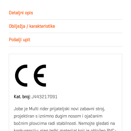
Detaljni opis
Obilježja / karakteristike
Pošalji upit
Kat. broj:
J443217091
Jobe je Multi rider prijateljski novi zabavni stroj,
projektiran s iznimno dugim nosom i ojačanim
bočnim plovcima radi stabilnosti. Nemojte gledati na
konkurenciju: njen teški materijal koji je obložen PVC-