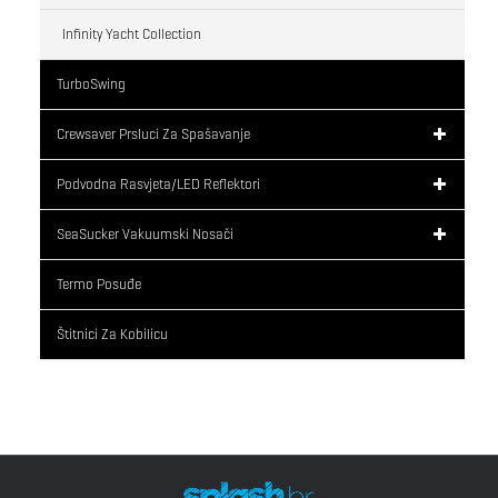
Infinity Yacht Collection
TurboSwing
Crewsaver Prsluci Za Spašavanje
Podvodna Rasvjeta/LED Reflektori
SeaSucker Vakuumski Nosači
Termo Posuđe
Štitnici Za Kobilicu