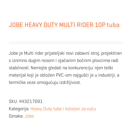
JOBE HEAVY DUTY MULTI RIDER 10P tuba
Jobe je Multi rider prijateljski novi zabavni stroj, projektiran
s iznimno dugim nosom i ojačanim bočnim plovcima radi
stabilnosti. Nemojte gledati na konkurenciju: njen teški
materijal koji je obložen PVC-om najgušći je u industriji, a
termičke veze omogućuju izdržljivost.
SKU:
443217091
Kategorija:
Heavy Duty tube i kolutovi za vuču
Oznaka:
Jobe