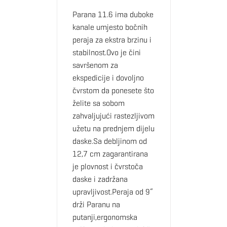
Parana 11.6 ima duboke
kanale umjesto bočnih
peraja za ekstra brzinu i
stabilnost.Ovo je čini
savršenom za
ekspedicije i dovoljno
čvrstom da ponesete što
želite sa sobom
zahvaljujući rastezljivom
užetu na prednjem dijelu
daske.Sa debljinom od
12,7 cm zagarantirana
je plovnost i čvrstoča
daske i zadržana
upravljivost.Peraja od 9“
drži Paranu na
putanji,ergonomska