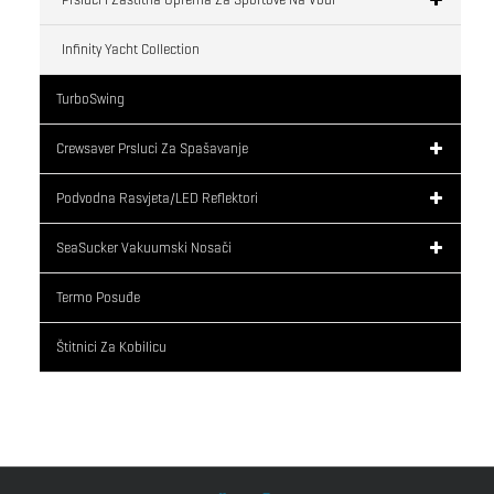
Infinity Yacht Collection
TurboSwing
Crewsaver Prsluci Za Spašavanje
Podvodna Rasvjeta/LED Reflektori
SeaSucker Vakuumski Nosači
Termo Posuđe
Štitnici Za Kobilicu