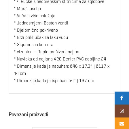
* 4 Ručke s neoprenskim štitnicima za zglobove
*
Max 1 osoba
*
Vuča u više položaja
*
Jednosmjerni Boston ventil
*
Djelomično pokriveno
*
Brzi priključak za laku vuču
*
Sigurnosna komora
*
vizualno – Duplo prošiveni najlon
*
Navlaka od najlona 420 Denier
PVC debljine 24
* Dimenzije kada je napuhan: Ø46 x 17,3″ | Ø117 x
44 cm
*
Dimenzije kada je ispuhan: 54″ | 137 cm
Povezani proizvodi