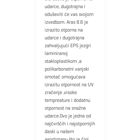
udarce, dugotrajna i
oduševiti će vas svojom
izvedbom. Aras 8.6 je
izrazito otporna na
udarce i dugotrajna
zahvaljujući EPS jezgri
laminiranoj
stakloplastikom ,a
polikarbonatni vanjski
omotač omogućava
izrazitu otpornost na UV
zračenje ,visoke
tempreature i dodatnu
otpornost na snažne
udarce.Ovo je jedna od
najčvrščih i najotpornijih
daski u našem
asortimanu,što je čini