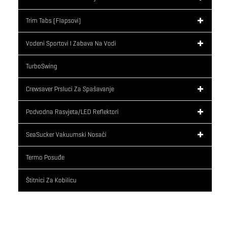
Trim Tabs (flapsovi)
Vodeni Sportovi I Zabava Na Vodi
TurboSwing
Crewsaver Prsluci Za Spašavanje
Podvodna Rasvjeta/LED Reflektori
SeaSucker Vakuumski Nosači
Termo Posuđe
Štitnici Za Kobilicu