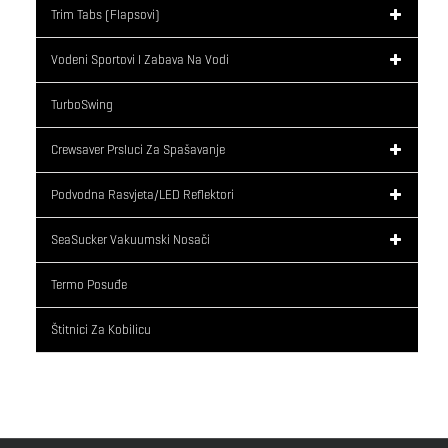
Trim Tabs (flapsovi)
Vodeni Sportovi I Zabava Na Vodi
TurboSwing
Crewsaver Prsluci Za Spašavanje
Podvodna Rasvjeta/LED Reflektori
SeaSucker Vakuumski Nosači
Termo Posuđe
Štitnici Za Kobilicu