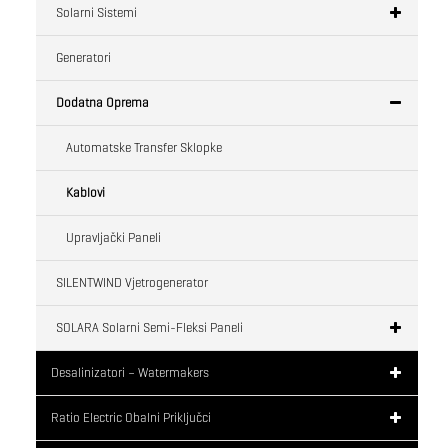
Solarni Sistemi
Generatori
Dodatna Oprema
Automatske Transfer Sklopke
Kablovi
Upravljački Paneli
SILENTWIND Vjetrogenerator
SOLARA Solarni Semi-Fleksi Paneli
Desalinizatori – Watermakers
Ratio Electric Obalni Priključci