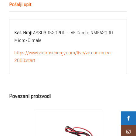
Pošalji upit
Kat. Broj:
ASS030520200 – VE.Can to NMEA2000
Micro-C male
https://www.victronenergy.com/live/ve.can:nmea-
2000:start
Povezani proizvodi