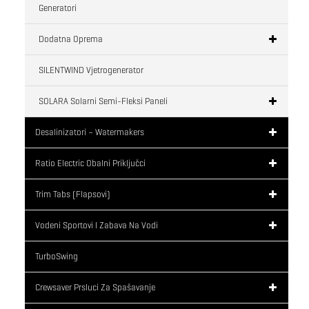
Generatori
Dodatna Oprema
SILENTWIND Vjetrogenerator
SOLARA Solarni Semi-Fleksi Paneli
Desalinizatori – Watermakers
Ratio Electric Obalni Priključci
Trim Tabs (flapsovi)
Vodeni Sportovi I Zabava Na Vodi
TurboSwing
Crewsaver Prsluci Za Spašavanje