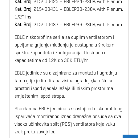
Kat. Broj:
215400425 – EBLEP24-230V, with Plenum
Kat. Broj:
215400431 – EBLEP30-230V, with Plenum,
1/2″ Ins
Kat. Broj:
215400437 – EBLEP36-230V, with Plenum
EBLE niskoprofilna serija sa duplim ventilatorom i
opcijama grijanja/hlađenja je dostupna u širokom
spektru kapaciteta i konfiguracija. Dostupna u
kapacitetima od 12K do 36K BTU/hr.
EBLE jedinice su dizajnirane za montažu i ugradnju
tamo gdje je limitirana visina ugradnje,kao što su
prostori ispod sjedala,ležaja ili niskim prostorima
smještenim ispod stropa.
Standardna EBLE jedinica se sastoji od niskoprofilnog
isparivača montiranog iznad drenažne posude sa dva
visoko učinkovita split (PCS) ventilatora koja vuku
zrak preko zavojnice.