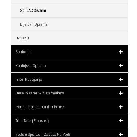
Split AC Sistemi
Dijelovi I Oprema
Grijanje
Sanitarije
Kuhinjska Oprema
Izvori Napajanja
Desalinizatori – Watermakers
Ratio Electric Obalni Priključci
Trim Tabs (flapsovi)
Vodeni Sportovi I Zabava Na Vodi