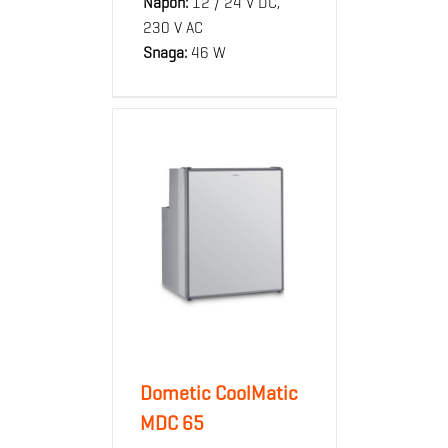
Napon:
12 / 24 V DC,
230 V AC
Snaga:
46 W
Dometic CoolMatic
MDC 65