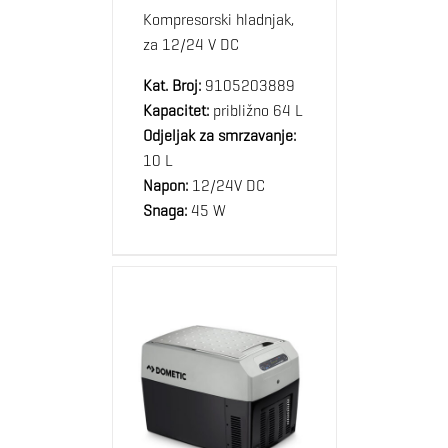
Kompresorski hladnjak,
za 12/24 V DC
Kat. Broj:
9105203889
Kapacitet:
približno 64 L
Odjeljak za smrzavanje:
10 L
Napon:
12/24V DC
Snaga:
45 W