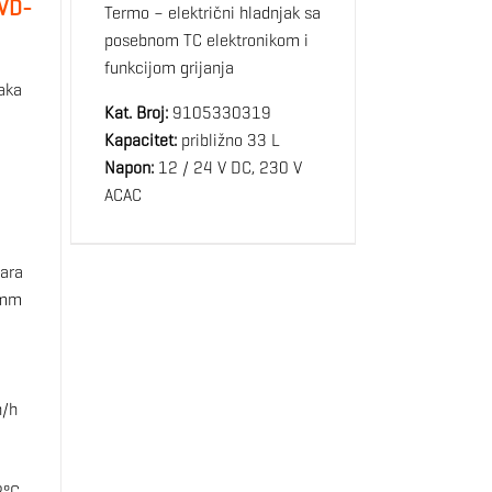
 VD-
Termo – električni hladnjak sa
posebnom TC elektronikom i
funkcijom grijanja
raka
Kat. Broj:
9105330319
a
Kapacitet:
približno 33 L
Napon:
12 / 24 V DC, 230 V
ACAC
tara
 mm
h/h
2°C