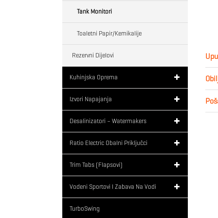
Tank Monitori
Toaletni Papir/kemikalije
Rezervni Dijelovi
Upu
Kuhinjska Oprema
Obil
Izvori Napajanja
Poša
Desalinizatori – Watermakers
Ratio Electric Obalni Priključci
Trim Tabs (flapsovi)
Vodeni Sportovi I Zabava Na Vodi
TurboSwing