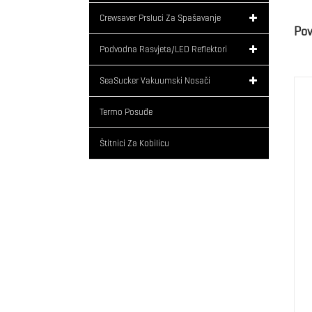
Crewsaver Prsluci Za Spašavanje
Pov
Podvodna Rasvjeta/LED Reflektori
SeaSucker Vakuumski Nosači
Termo Posuđe
Štitnici Za Kobilicu