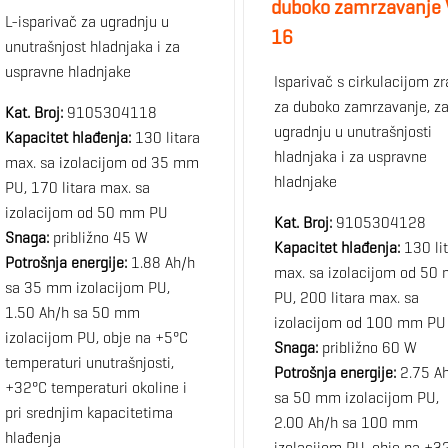
duboko zamrzavanje
L-isparivač za ugradnju u
16
unutrašnjost hladnjaka i za
uspravne hladnjake
Isparivač s cirkulacijom z
za duboko zamrzavanje, z
Kat. Broj:
9105304118
ugradnju u unutrašnjosti
Kapacitet hlađenja:
130 litara
hladnjaka i za uspravne
max. sa izolacijom od 35 mm
hladnjake
PU, 170 litara max. sa
izolacijom od 50 mm PU
Kat. Broj:
9105304128
Snaga:
približno 45 W
Kapacitet hlađenja:
130 li
Potrošnja energije:
1.88 Ah/h
max. sa izolacijom od 50
sa 35 mm izolacijom PU,
PU, 200 litara max. sa
1.50 Ah/h sa 50 mm
izolacijom od 100 mm PU
izolacijom PU, obje na +5°C
Snaga:
približno 60 W
temperaturi unutrašnjosti,
Potrošnja energije:
2.75 A
+32°C temperaturi okoline i
sa 50 mm izolacijom PU,
pri srednjim kapacitetima
2.00 Ah/h sa 100 mm
hlađenja
izolacijom PU, obje na +3